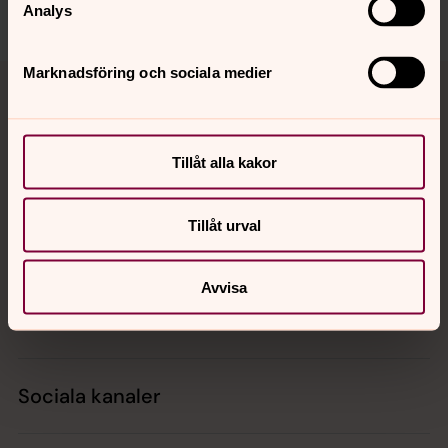
Dela
Analys
Tillbaka till toppen
Tillbaka till innehållet
Marknadsföring och sociala medier
Tillåt alla kakor
Kontakt
Tillåt urval
Kalender
Avvisa
Hitta snabbt
Sociala kanaler