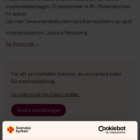
musikreleasedagen 23 september kl 19 i Stefanskyrkan.
Fri entré!
Läs mer: www.svenskakyrkan.se/johannes/barn-av-gud
Videoproduktion: Jessica Mossberg.
Se filmen här ››
För att se innehållet behöver du acceptera kakor
för marknadsföring.
Se videon på YouTube i stället.
Ändra inställningar