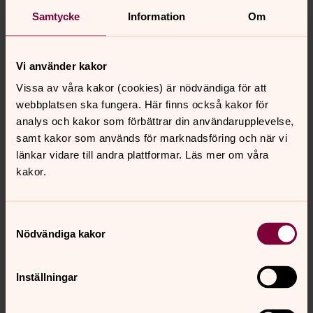
Musikprogram 2026
Samtycke
Information
Om
Vi bjuder på ett brett utbud av musikevenemang med
hög konstnärlig kvalitet. Nedan ser ni vårt konsertutbud
för våren 2026.
Vi använder kakor
Vissa av våra kakor (cookies) är nödvändiga för att
Träffpunkter
webbplatsen ska fungera. Här finns också kakor för
Till våra verksamheter och träffpunkter är alla välkomna,
analys och kakor som förbättrar din användarupplevelse,
oavsett livsåskådning. Vi finns här för dig, i våra kyrkor
samt kakor som används för marknadsföring och när vi
och församlingslokaler, genom personliga möten och
länkar vidare till andra plattformar. Läs mer om våra
samtal. Vi ser fram emot att dela dagen med dig. Vi ses!
kakor.
Samtyckesval
Nödvändiga kakor
Senast ändrad 9 september 2022
Synpunkter eller frågor på sidans
innehåll?
Inställningar
johannes.forsamling.sthlm@svenskakyrkan.se