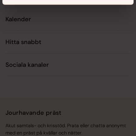
Kalender
Hitta snabbt
Sociala kanaler
Jourhavande präst
Akut samtals- och krisstöd. Prata eller chatta anonymt
med en präst på kvällar och nätter.