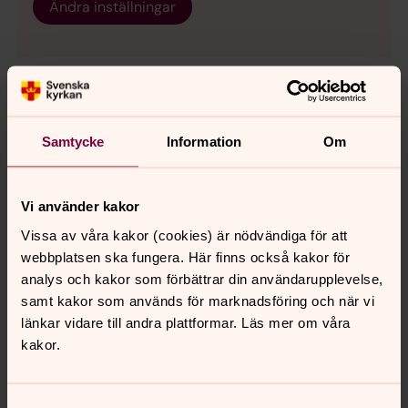
Ändra inställningar
Musikprogram 2026
Vi bjuder på ett brett utbud av musikevenemang med
Samtycke
Information
Om
hög konstnärlig kvalitet. Nedan ser ni vårt konsertutbud
för våren 2026.
Vi använder kakor
Kyrkbänken – Kyrkan mitt i stan
Vissa av våra kakor (cookies) är nödvändiga för att
Har du inte tid att komma till kyrkan, så kommer vi till
webbplatsen ska fungera. Här finns också kakor för
dig! Eller rättare sagt vi sitter på en bänk mitt i stan där
analys och kakor som förbättrar din användarupplevelse,
du kanske ofta går förbi. Välkommen att slå dig ner en
samt kakor som används för marknadsföring och när vi
stund och samtala om det du har på hjärtat.
länkar vidare till andra plattformar. Läs mer om våra
kakor.
Träffpunkter
Till våra verksamheter och träffpunkter är alla välkomna,
Samtyckesval