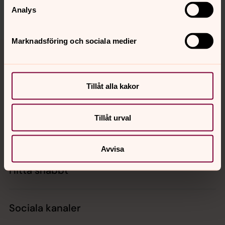
Analys
Dela
Marknadsföring och sociala medier
Tillbaka till toppen
Tillbaka till innehållet
Tillåt alla kakor
Kontakt
Tillåt urval
Kalender
Avvisa
Hitta snabbt
Sociala kanaler