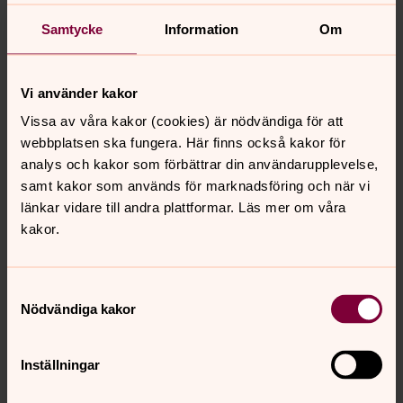
Musikprogram 2026
Samtycke
Information
Om
Vi bjuder på ett brett utbud av musikevenemang med
hög konstnärlig kvalitet. Nedan ser ni vårt konsertutbud
för våren 2026.
Vi använder kakor
Vissa av våra kakor (cookies) är nödvändiga för att
Träffpunkter
webbplatsen ska fungera. Här finns också kakor för
analys och kakor som förbättrar din användarupplevelse,
Till våra verksamheter och träffpunkter är alla välkomna,
samt kakor som används för marknadsföring och när vi
oavsett livsåskådning. Vi finns här för dig, i våra kyrkor
länkar vidare till andra plattformar. Läs mer om våra
och församlingslokaler, genom personliga möten och
kakor.
samtal. Vi ser fram emot att dela dagen med dig. Vi ses!
Samtyckesval
Nödvändiga kakor
Senast ändrad 30 mars 2022
Synpunkter eller frågor på sidans
innehåll?
Inställningar
johannes.forsamling.sthlm@svenskakyrkan.se