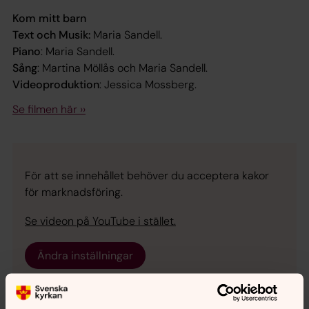
Kom mitt barn
Text och Musik:
Maria Sandell.
Piano
: Maria Sandell.
Sång
: Martina Möllås och Maria Sandell.
Videoproduktion
: Jessica Mossberg.
Se filmen här ››
För att se innehållet behöver du acceptera kakor
för marknadsföring.
Se videon på YouTube i stället.
Ändra inställningar