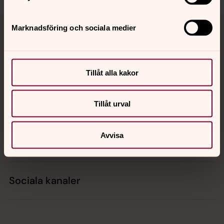
Tillbaka till toppen
Tillbaka till innehållet
Marknadsföring och sociala medier
Kontakt
Tillåt alla kakor
Kalender
Tillåt urval
Avvisa
Hitta snabbt
Sociala kanaler