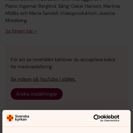
Piano: Ingemar Berglind. Sång: Oskar Hanson, Martina
Möllås och Maria Sandell. Videoproduktion: Jessica
Mossberg.
Se filmen här ››
För att se innehållet behöver du acceptera kakor
för marknadsföring.
Se videon på YouTube i stället.
Ändra inställningar
Musikprogram 2026