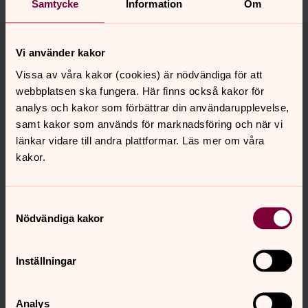
Vi bjuder på ett brett utbud av musikevenemang med
Samtycke
Information
Om
hög konstnärlig kvalitet. Nedan ser ni vårt konsertutbud
för våren 2026.
Vi använder kakor
Träffpunkter
Vissa av våra kakor (cookies) är nödvändiga för att
webbplatsen ska fungera. Här finns också kakor för
Till våra verksamheter och träffpunkter är alla välkomna,
analys och kakor som förbättrar din användarupplevelse,
oavsett livsåskådning. Vi finns här för dig, i våra kyrkor
samt kakor som används för marknadsföring och när vi
och församlingslokaler, genom personliga möten och
länkar vidare till andra plattformar. Läs mer om våra
samtal. Vi ser fram emot att dela dagen med dig. Vi ses!
kakor.
Samtyckesval
Senast ändrad 30 mars 2022
Nödvändiga kakor
Synpunkter eller frågor på sidans
innehåll?
Inställningar
johannes.forsamling.sthlm@svenskakyrkan.se
Dela
Analys