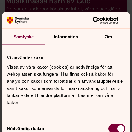
Musikmässa Barn av Gud
Det var en underbar känsla av frihet, värme och glädje
som fyllde Stefanskyrkan den 23 september. ”Barn av
Gud” skriven av Maria Sandell är en mässa för små och
stora. Sångerna kan sjungas av barnkör, tonårskör,
vuxenkör och solister. De fungerar även som
Samtycke
Information
Om
församlingssånger.
Vi använder kakor
Musikprogram 2026
Vissa av våra kakor (cookies) är nödvändiga för att
Vi bjuder på ett brett utbud av musikevenemang med
webbplatsen ska fungera. Här finns också kakor för
hög konstnärlig kvalitet. Nedan ser ni vårt konsertutbud
analys och kakor som förbättrar din användarupplevelse,
för våren 2026.
samt kakor som används för marknadsföring och när vi
länkar vidare till andra plattformar. Läs mer om våra
Träffpunkter
kakor.
Till våra verksamheter och träffpunkter är alla välkomna,
oavsett livsåskådning. Vi finns här för dig, i våra kyrkor
Samtyckesval
och församlingslokaler, genom personliga möten och
Nödvändiga kakor