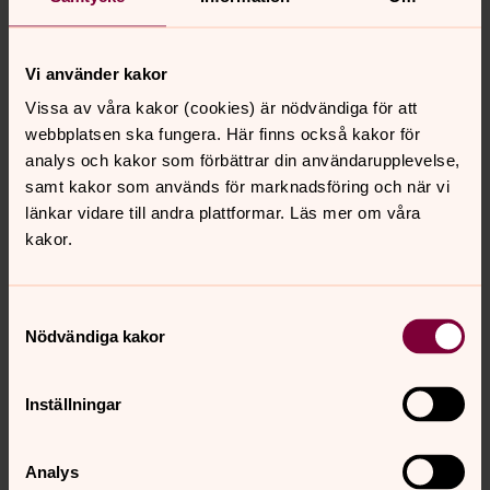
hög konstnärlig kvalitet. Nedan ser ni vårt konsertutbud
för våren 2026.
Vi använder kakor
Träffpunkter
Vissa av våra kakor (cookies) är nödvändiga för att
Till våra verksamheter och träffpunkter är alla välkomna,
webbplatsen ska fungera. Här finns också kakor för
oavsett livsåskådning. Vi finns här för dig, i våra kyrkor
analys och kakor som förbättrar din användarupplevelse,
och församlingslokaler, genom personliga möten och
samt kakor som används för marknadsföring och när vi
samtal. Vi ser fram emot att dela dagen med dig. Vi ses!
länkar vidare till andra plattformar. Läs mer om våra
kakor.
Samtyckesval
Senast ändrad 30 mars 2022
Synpunkter eller frågor på sidans
Nödvändiga kakor
innehåll?
johannes.forsamling.sthlm@svenskakyrkan.se
Inställningar
Dela
Analys