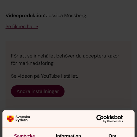
Videoproduktion
: Jessica Mossberg.
Se filmen här ››
För att se innehållet behöver du acceptera kakor
för marknadsföring.
Se videon på YouTube i stället.
Ändra inställningar
Musikprogram 2026
Vi bjuder på ett brett utbud av musikevenemang med
Samtycke
Information
Om