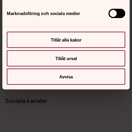
Tillbaka till toppen
Tillbaka till innehållet
Marknadsföring och sociala medier
Kontakt
Tillåt alla kakor
Kalender
Tillåt urval
Avvisa
Hitta snabbt
Sociala kanaler