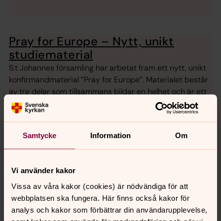
Pray for Europe – Nytt, unikt
studiematerial
S:t Johannes församling har arbetat fram ett nytt, unikt
konfirmandmaterial ”Pray for Europe”. Materialet består
av tre delar som tillsammans bildar en helhet och är ett
mycket intressant, aktuellt och användbart koncept för
många.
Samtycke
Information
Om
Musikprogram 2026
Vi bjuder på ett brett utbud av musikevenemang med
hög konstnärlig kvalitet. Nedan ser ni vårt konsertutbud
Vi använder kakor
för våren 2026.
Vissa av våra kakor (cookies) är nödvändiga för att
webbplatsen ska fungera. Här finns också kakor för
analys och kakor som förbättrar din användarupplevelse,
Fredagsmusik – Kom mitt barn