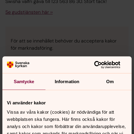
Swisha valfri gåva till 123 563 86 30. Stort tack!
Se gudstjänsten här ››
För att se innehållet behöver du acceptera kakor
för marknadsföring.
Se videon på YouTube i stället.
Ändra inställningar
Samtycke
Information
Om
Vi använder kakor
Vissa av våra kakor (cookies) är nödvändiga för att
Senast ändrad 17 september 2020
webbplatsen ska fungera. Här finns också kakor för
Synpunkter eller frågor på sidans
analys och kakor som förbättrar din användarupplevelse,
innehåll?
samt kakor som används för marknadsföring och när vi