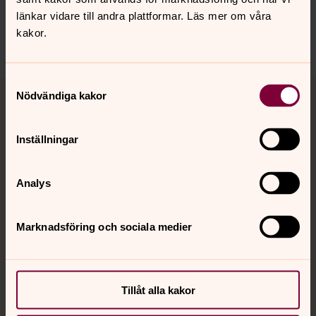
johannes.forsamling.sthlm@svenskakyrkan.se
länkar vidare till andra plattformar. Läs mer om våra
kakor.
Dela
Samtyckesval
Tillbaka till toppen
Tillbaka till innehållet
Nödvändiga kakor
Inställningar
Kontakt
Analys
Kalender
Marknadsföring och sociala medier
Hitta snabbt
Tillåt alla kakor
Sociala kanaler