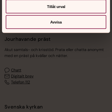
Tillåt urval
Avvisa
Jourhavande präst
Akut samtals- och krisstöd. Prata eller chatta anonymt
med en präst på kvällar och nätter.
Chatt
Digitalt brev
Telefon 112
Svenska kyrkan