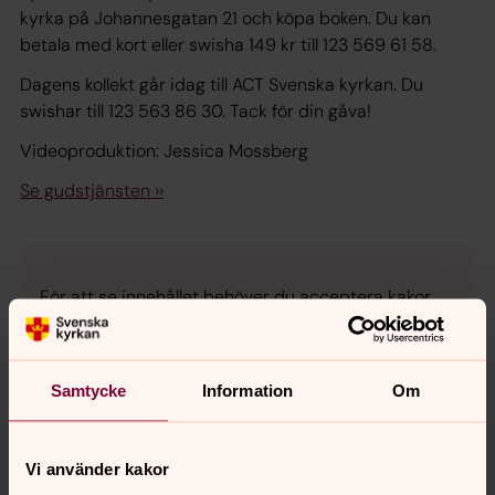
kyrka på Johannesgatan 21 och köpa boken. Du kan
betala med kort eller swisha 149 kr till 123 569 61 58.
Dagens kollekt går idag till ACT Svenska kyrkan. Du
swishar till 123 563 86 30. Tack för din gåva!
Videoproduktion: Jessica Mossberg
Se gudstjänsten ››
För att se innehållet behöver du acceptera kakor
för marknadsföring.
Se videon på YouTube i stället.
Samtycke
Information
Om
Ändra inställningar
Vi använder kakor