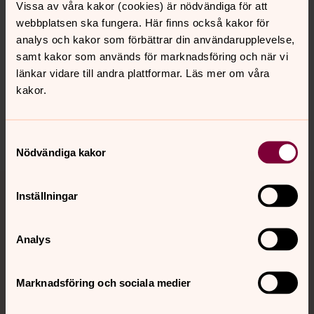
Vissa av våra kakor (cookies) är nödvändiga för att
webbplatsen ska fungera. Här finns också kakor för
analys och kakor som förbättrar din användarupplevelse,
Senast ändrad 17 september 2020
samt kakor som används för marknadsföring och när vi
Synpunkter eller frågor på sidans
länkar vidare till andra plattformar. Läs mer om våra
innehåll?
kakor.
johannes.forsamling.sthlm@svenskakyrkan.se
Dela
Samtyckesval
Nödvändiga kakor
Tillbaka till toppen
Tillbaka till innehållet
Inställningar
Analys
Kontakt
Marknadsföring och sociala medier
Kalender