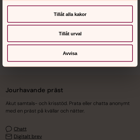
Tillåt alla kakor
Hitta snabbt
Tillåt urval
Sociala kanaler
Avvisa
Jourhavande präst
Akut samtals- och krisstöd. Prata eller chatta anonymt
med en präst på kvällar och nätter.
Chatt
Digitalt brev