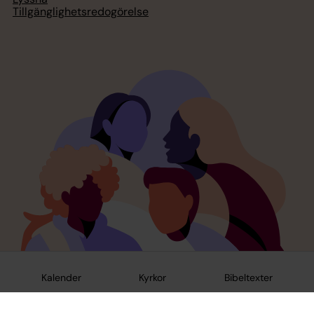
Tillgänglighetsredogörelse
Kalender
Kyrkor
Bibeltexter