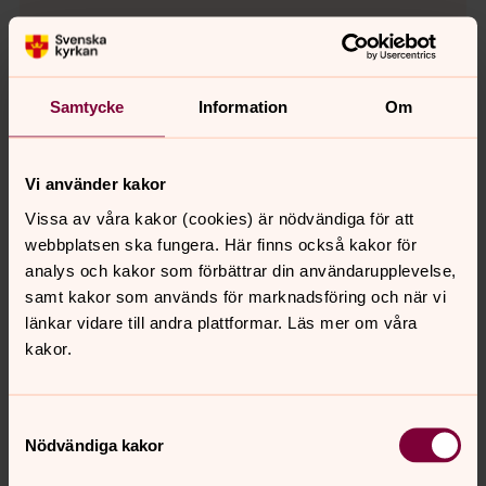
För att se innehållet behöver du acceptera kakor
för marknadsföring.
Samtycke
Information
Om
Se videon på YouTube i stället.
Ändra inställningar
Vi använder kakor
Vissa av våra kakor (cookies) är nödvändiga för att
webbplatsen ska fungera. Här finns också kakor för
analys och kakor som förbättrar din användarupplevelse,
Digitala gudstjänster, andakter och
samt kakor som används för marknadsföring och när vi
musikstycken
länkar vidare till andra plattformar. Läs mer om våra
För dig som inte har möjlighet att komma till kyrkan finns
kakor.
här en mängd gudstjänster och andakter att ta del av, i
din dator, iPad eller mobil.
Samtyckesval
Nödvändiga kakor