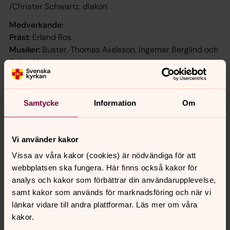
/Christer Schwartz, diakon
Medverkande:
Präst:
Erland Ros.
Musiker:
Buster, Thomas Axelsson, Ingemar Berglind och
Oskar Hanson.
Videoproduktion:
Jessica Mossberg.
Se gudstjänsten här ››
Samtycke
Information
Om
Vi använder kakor
För att se innehållet behöver du acceptera kakor
för marknadsföring.
Vissa av våra kakor (cookies) är nödvändiga för att
webbplatsen ska fungera. Här finns också kakor för
Se videon på YouTube i stället.
analys och kakor som förbättrar din användarupplevelse,
samt kakor som används för marknadsföring och när vi
Ändra inställningar
länkar vidare till andra plattformar. Läs mer om våra
kakor.