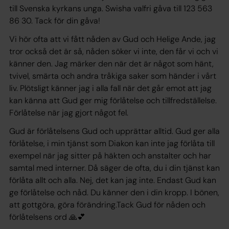
till Svenska kyrkans unga. Swisha valfri gåva till 123 563
86 30. Tack för din gåva!
Vi hör ofta att vi fått nåden av Gud och Helige Ande, jag
tror också det är så, nåden söker vi inte, den får vi och vi
känner den. Jag märker den när det är något som hänt,
tvivel, smärta och andra tråkiga saker som händer i vårt
liv. Plötsligt känner jag i alla fall när det går emot att jag
kan känna att Gud ger mig förlåtelse och tillfredställelse.
Förlåtelse när jag gjort något fel.
Gud är förlåtelsens Gud och upprättar alltid. Gud ger alla
förlåtelse, i min tjänst som Diakon kan inte jag förlåta till
exempel när jag sitter på häkten och anstalter och har
samtal med interner. Då säger de ofta, du i din tjänst kan
förlåta allt och alla. Nej, det kan jag inte. Endast Gud kan
ge förlåtelse och nåd. Du känner den i din kropp. I bönen,
att gottgöra, göra förändring.Tack Gud för nåden och
förlåtelsens ord 🙏💕