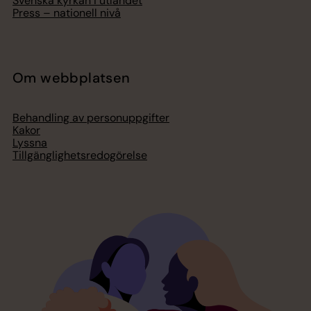
Svenska kyrkan i utlandet
Press – nationell nivå
Om webbplatsen
Behandling av personuppgifter
Kakor
Lyssna
Tillgänglighetsredogörelse