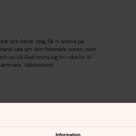
r och berör. Idag får ni lyssna på
Erland tala om den förlorade sonen, som
 nu vill Gud bryta sig in i våra liv. Vi
illsammans. Välkommen!
Information