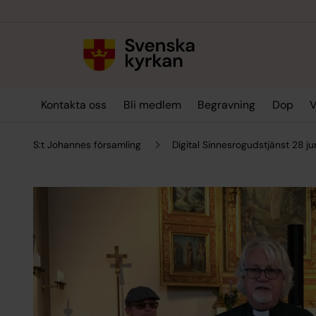
Till innehållet
Till undermeny
Kontakta oss
Bli medlem
Begravning
Dop
V
S:t Johannes församling
Digital Sinnesrogudstjänst 28 ju