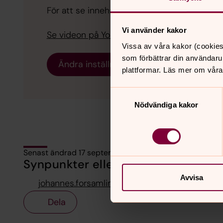
För att se innehållet behöver du acceptera 
Vi använder kakor
Se videon på YouTube i stället.
Vissa av våra kakor (cookies
som förbättrar din användaru
Ändra inställningar
plattformar. Läs mer om våra
Samtyckesval
Nödvändiga kakor
Senast ändrad 17 september 2020
Synpunkter eller frågor på sidans i
Avvisa
johannes.forsamling.sthlm@svenskakyrkan.se
Dela