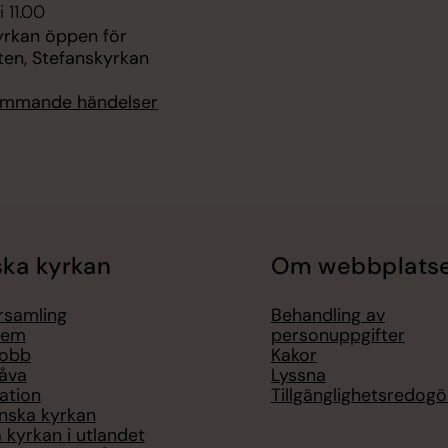
 11.00
yrkan öppen för
ten, Stefanskyrkan
kommande händelser
ka kyrkan
Om webbplats
örsamling
Behandling av
lem
personuppgifter
jobb
Kakor
åva
Lyssna
ation
Tillgänglighetsredogö
nska kyrkan
 kyrkan i utlandet