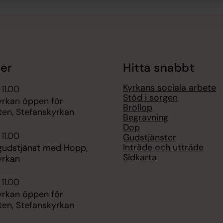
er
Hitta snabbt
Kyrkans sociala arbete
 11.00
Stöd i sorgen
yrkan öppen för
Bröllop
ten, Stefanskyrkan
Begravning
Dop
 11.00
Gudstjänster
Inträde och utträde
udstjänst med Hopp,
Sidkarta
yrkan
 11.00
yrkan öppen för
ten, Stefanskyrkan