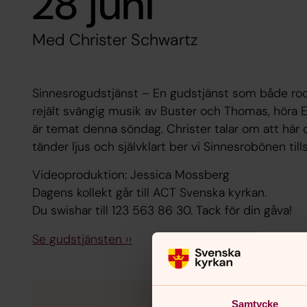
28 juni
Med Christer Schwartz
Sinnesrogudstjänst – En gudstjänst som både rocka
rejält svängig musik av Buster och Thomas, höra 
är temat denna söndag. Christer talar om att här och
tänder ljus och självklart ber vi Sinnesrobönen t
Videoproduktion: Jessica Mossberg
Dagens kollekt går till ACT Svenska kyrkan.
Du swishar till 123 563 86 30. Tack för din gåva!
Se gudstjänsten ››
Samtycke