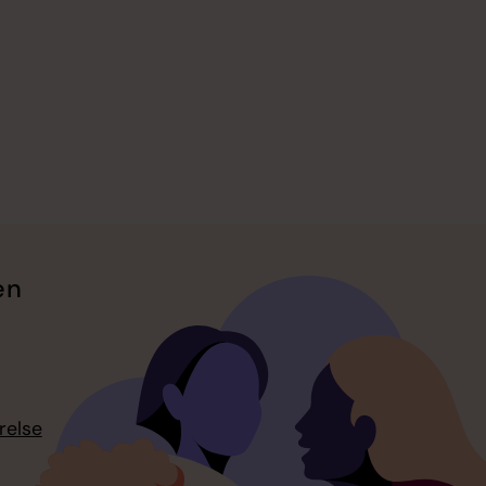
en
relse