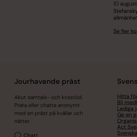
10 augusti
Stefansk
allmänhe
Se fler 
Jourhavande präst
Svens
Hitta f
Akut samtals- och krisstöd.
Bli med
Prata eller chatta anonymt
Lediga 
med en präst på kvällar och
Ge en g
Organis
nätter.
Act Sve
Svenska
Chatt