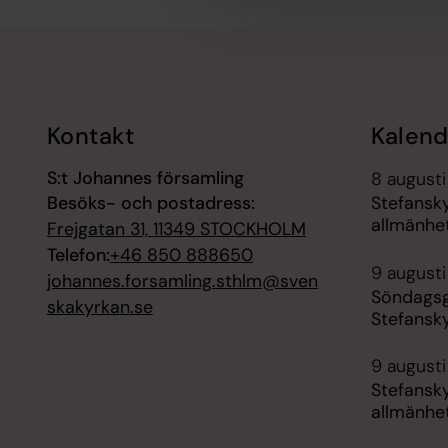
Tillbaka till toppen
Tillbaka till innehållet
Kontakt
Kalend
S:t Johannes församling
8 augusti
Besöks- och postadress:
Stefansk
allmänhe
Frejgatan 31, 11349 STOCKHOLM
Telefon:
+46 850 888650
9 augusti
johannes.forsamling.sthlm@sven
Söndagsg
skakyrkan.se
Stefansk
9 augusti
Stefansk
allmänhe