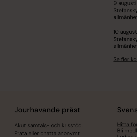
9 augusti
Stefansk
allmänhe
10 augusti
Stefansk
allmänhe
Se fler 
Jourhavande präst
Svens
Hitta f
Akut samtals- och krisstöd.
Bli med
Prata eller chatta anonymt
Lediga 