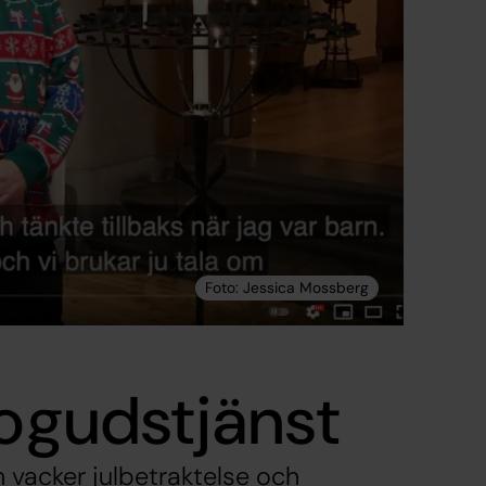
rogudstjänst
 vacker julbetraktelse och