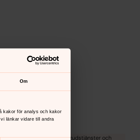
Om
å kakor för analys och kakor
 länkar vidare till andra
l kyrkan finns här en mängd gudstjänster och