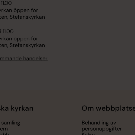
 11.00
yrkan öppen för
ten, Stefanskyrkan
 11.00
yrkan öppen för
ten, Stefanskyrkan
kommande händelser
ka kyrkan
Om webbplats
örsamling
Behandling av
lem
personuppgifter
jobb
Kakor