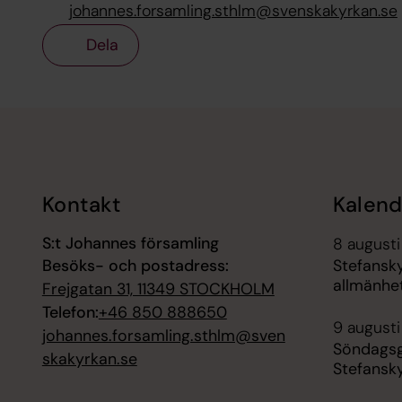
johannes.forsamling.sthlm@svenskakyrkan.se
Dela
Tillbaka till toppen
Tillbaka till innehållet
Kontakt
Kalend
S:t Johannes församling
8 augusti
Besöks- och postadress:
Stefansk
allmänhe
Frejgatan 31, 11349 STOCKHOLM
Telefon:
+46 850 888650
9 augusti
johannes.forsamling.sthlm@sven
Söndagsg
skakyrkan.se
Stefansk