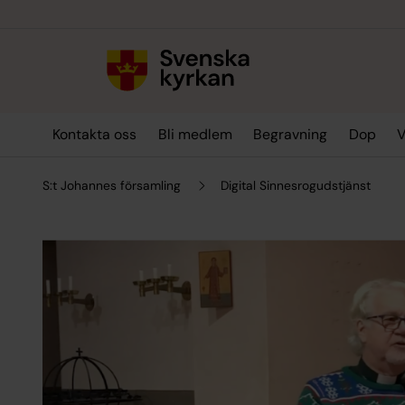
Till innehållet
Till undermeny
Kontakta oss
Bli medlem
Begravning
Dop
V
S:t Johannes församling
Digital Sinnesrogudstjänst