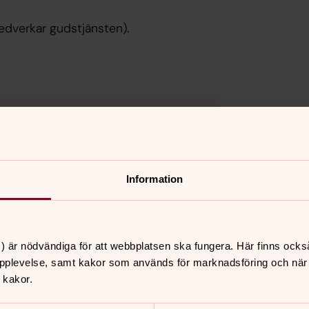
dverkar gudstjänsten).
kakor för marknadsföring.
Information
) är nödvändiga för att webbplatsen ska fungera. Här finns ocks
pplevelse, samt kakor som används för marknadsföring och när vi
 kakor.
kter
För dig som inte har möjlighet att komma til