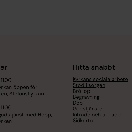
er
Hitta snabbt
Kyrkans sociala arbete
 11.00
Stöd i sorgen
yrkan öppen för
Bröllop
ten, Stefanskyrkan
Begravning
Dop
 11.00
Gudstjänster
Inträde och utträde
udstjänst med Hopp,
Sidkarta
yrkan