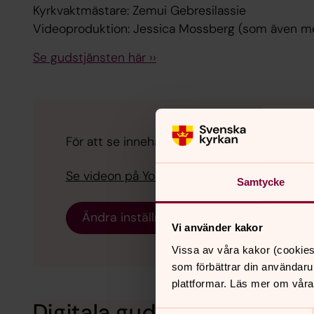
Kyrkvaktmästare: Zemui Gebresilassie
Videoproduktion: Jessica Mossberg (som även me
Se gudstjänsten här ››
För att se innehållet behöver du acceptera 
Se videon på YouTube i stället.
Samtycke
Ändra inställningar
Vi använder kakor
Vissa av våra kakor (cookies
som förbättrar din användaru
plattformar. Läs mer om våra
Digitala gudstjänster, anda