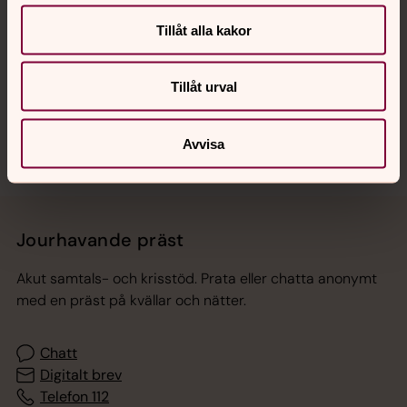
Hitta snabbt
Tillåt alla kakor
Tillåt urval
Sociala kanaler
Avvisa
Jourhavande präst
Akut samtals- och krisstöd. Prata eller chatta anonymt
med en präst på kvällar och nätter.
Chatt
Digitalt brev
Telefon 112