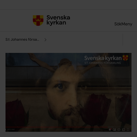
Till innehållet
Till undermeny
Sök
Meny
S:t Johannes församling