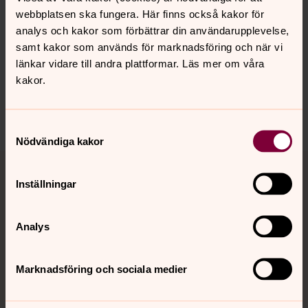
webbplatsen ska fungera. Här finns också kakor för
analys och kakor som förbättrar din användarupplevelse,
Senast ändrad 26 mars 2021
samt kakor som används för marknadsföring och när vi
Synpunkter eller frågor på sidans
länkar vidare till andra plattformar. Läs mer om våra
innehåll?
kakor.
johannes.forsamling.sthlm@svenskakyrkan.se
Dela
Samtyckesval
Nödvändiga kakor
Tillbaka till toppen
Tillbaka till innehållet
Inställningar
Kontakt
Analys
Marknadsföring och sociala medier
Kalender