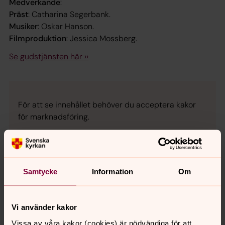
Medverkande
:
Präst
: Catharina Segerbank.
Musiker
: Oskar Hanson.
Filmproduktion
: Jessica Mossberg.
Se gudstjänsten här ››
För att se innehållet behöver du acceptera kakor
för marknadsföring.
Se videon på YouTube i stället.
Ändra inställningar
Samtycke
Information
Om
Vi använder kakor
Vissa av våra kakor (cookies) är nödvändiga för att