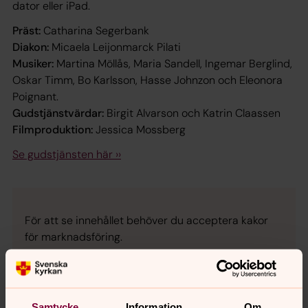
dator eller iPad.
Präst:
Catharina Segerbank
Diakon:
Micaela Leijonmarck Pilati
Musiker:
Martina Möllås, Maria Sandell, Ingemar Berglind,
Oskar Timm, Bo Karlsson, Hasse Johnzon och Eleonora
Poignant.
Gudstjänstvärdar:
Birgit Alvarson och Katrin Claassen
Filmproduktion:
Jessica Mossberg
Se gudstjänsten här ››
För att se innehållet behöver du acceptera kakor
för marknadsföring.
Se videon på YouTube i stället.
Ändra inställningar
Samtycke
Information
Om