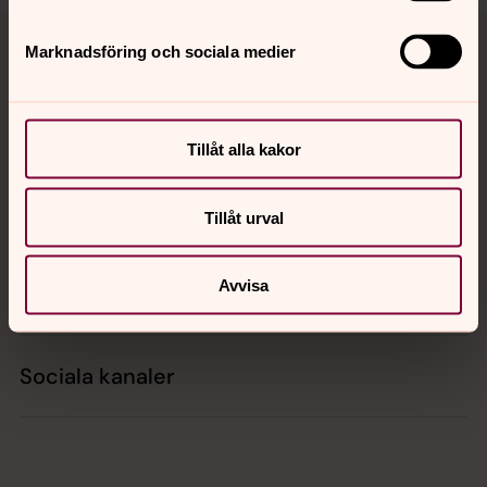
Tillbaka till toppen
Tillbaka till innehållet
Marknadsföring och sociala medier
Kontakt
Tillåt alla kakor
Kalender
Tillåt urval
Avvisa
Hitta snabbt
Sociala kanaler