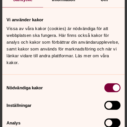
Vi använder kakor
Digitala gudstjänster, andakter och
Vissa av våra kakor (cookies) är nödvändiga för att
musikstycken
webbplatsen ska fungera. Här finns också kakor för
För dig som inte har möjlighet att komma till kyrkan finns
analys och kakor som förbättrar din användarupplevelse,
här en mängd gudstjänster och andakter att ta del av, i
samt kakor som används för marknadsföring och när vi
din dator, iPad eller mobil.
länkar vidare till andra plattformar. Läs mer om våra
kakor.
Samtyckesval
Senast ändrad 20 december 2022
Synpunkter eller frågor på sidans
Nödvändiga kakor
innehåll?
johannes.forsamling.sthlm@svenskakyrkan.se
Inställningar
Dela
Analys