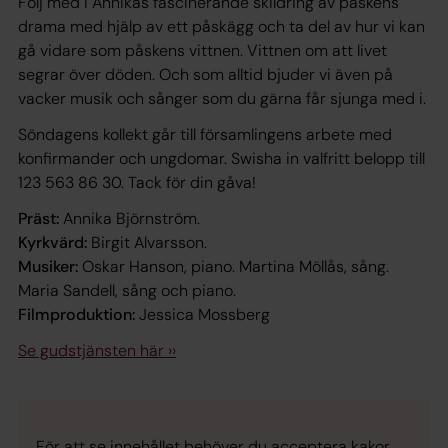
Följ med i Annikas fascinerande skildring av påskens
drama med hjälp av ett påskägg och ta del av hur vi kan
gå vidare som påskens vittnen. Vittnen om att livet
segrar över döden. Och som alltid bjuder vi även på
vacker musik och sånger som du gärna får sjunga med i.
Söndagens kollekt går till församlingens arbete med
konfirmander och ungdomar. Swisha in valfritt belopp till
123 563 86 30. Tack för din gåva!
Präst:
Annika Björnström.
Kyrkvärd:
Birgit Alvarsson.
Musiker:
Oskar Hanson, piano. Martina Möllås, sång.
Maria Sandell, sång och piano.
Filmproduktion:
Jessica Mossberg
Se gudstjänsten här ››
För att se innehållet behöver du acceptera kakor