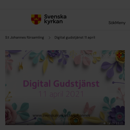
Till innehållet
Till undermeny
Sök
Meny
S:t Johannes församling
Digital gudstjänst 11 april