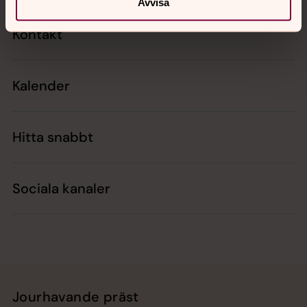
Avvisa
Kontakt
Kalender
Hitta snabbt
Sociala kanaler
Jourhavande präst