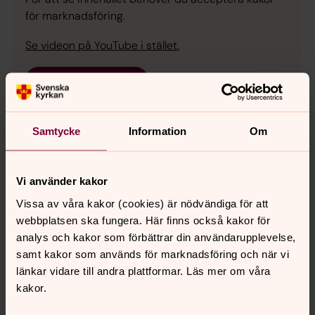
för marknadsföring.
Se videon på YouTube i stället.
Ändra inställningar
Samtycke
Information
Om
Uppståndelsedans!
Livet vann! Det firar vi med att dansa till psalm 154.
Vi använder kakor
Dansa gärna med från där du är!
Vissa av våra kakor (cookies) är nödvändiga för att
webbplatsen ska fungera. Här finns också kakor för
Vi kan alltid älska ändå
analys och kakor som förbättrar din användarupplevelse,
Vad gör man som musiker och körledare under en
samt kakor som används för marknadsföring och när vi
pandemi när vi inte får träffas och sjunga tillsammans?
länkar vidare till andra plattformar. Läs mer om våra
Man skriver en låt så klart! Läs mer ››
kakor.