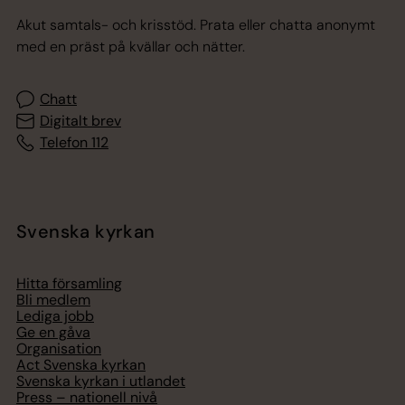
Akut samtals- och krisstöd. Prata eller chatta anonymt
med en präst på kvällar och nätter.
Chatt
Digitalt brev
Telefon 112
Svenska kyrkan
Hitta församling
Bli medlem
Lediga jobb
Ge en gåva
Organisation
Act Svenska kyrkan
Svenska kyrkan i utlandet
Press – nationell nivå