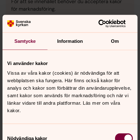
För att se innehållet behöver du acceptera kakor
för marknadsföring.
Se videon på YouTube i stället.
Ändra inställningar
Samtycke
Information
Om
Vi använder kakor
Träffpunkter
Vissa av våra kakor (cookies) är nödvändiga för att
Till våra verksamheter och träffpunkter är alla välkomna,
webbplatsen ska fungera. Här finns också kakor för
oavsett livsåskådning. Vi finns här för dig, i våra kyrkor
analys och kakor som förbättrar din användarupplevelse,
och församlingslokaler, genom personliga möten och
samt kakor som används för marknadsföring och när vi
samtal. Vi ser fram emot att dela dagen med dig. Vi ses!
länkar vidare till andra plattformar. Läs mer om våra
kakor.
Ditt medlemskap gör det möjligt!
Välkommen att bli medlem i Svenska kyrkan. Här finns
Samtyckesval
alltid en plats för dig! Här hittar du blanketter för
Nödvändiga kakor