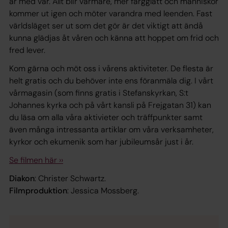
är med vår. Allt blir varmare, mer färgglatt och människor
kommer ut igen och möter varandra med leenden. Fast
världsläget ser ut som det gör är det viktigt att ändå
kunna glädjas åt våren och känna att hoppet om frid och
fred lever.
Kom gärna och möt oss i vårens aktiviteter. De flesta är
helt gratis och du behöver inte ens föranmäla dig. I vårt
vårmagasin (som finns gratis i Stefanskyrkan, S:t
Johannes kyrka och på vårt kansli på Frejgatan 31) kan
du läsa om alla våra aktivieter och träffpunkter samt
även många intressanta artiklar om våra verksamheter,
kyrkor och ekumenik som har jubileumsår just i år.
Se filmen här ››
Diakon
: Christer Schwartz.
Filmproduktion
: Jessica Mossberg.