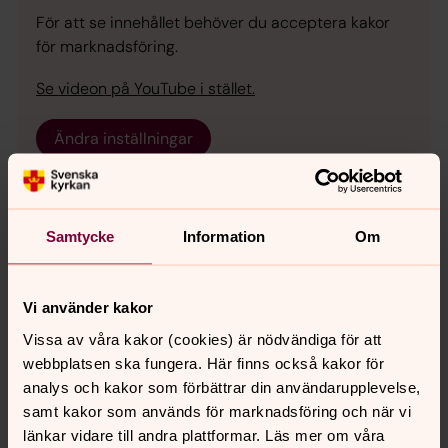
För att se innehållet behöver du acceptera kakor
för marknadsföring.
Se videon på YouTube i stället.
Ändra inställningar
Samtycke
Information
Om
Kyrkbänken – Kyrkan mitt i stan
Har du inte tid att komma till kyrkan, så kommer vi till
dig! Eller rättare sagt vi sitter på en bänk mitt i stan där
Vi använder kakor
du kanske ofta går förbi. Välkommen att slå dig ner en
Vissa av våra kakor (cookies) är nödvändiga för att
stund och samtala om det du har på hjärtat.
webbplatsen ska fungera. Här finns också kakor för
analys och kakor som förbättrar din användarupplevelse,
Ditt medlemskap gör det möjligt!
samt kakor som används för marknadsföring och när vi
Välkommen att bli medlem i Svenska kyrkan. Här finns
länkar vidare till andra plattformar. Läs mer om våra