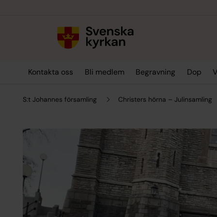
Till innehållet
Till undermeny
Kontakta oss
Bli medlem
Begravning
Dop
V
S:t Johannes församling
Christers hörna – Julinsamling