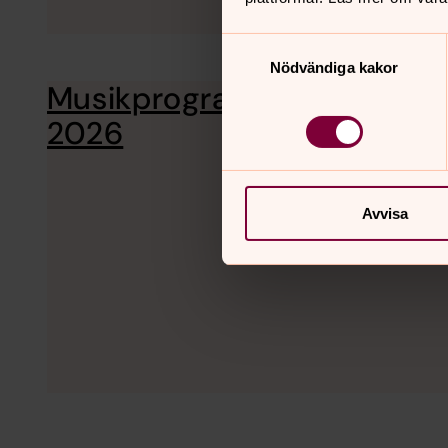
Samtyckesval
Nödvändiga kakor
Musikprogram
Vi bjuder på e
2026.
2026
Avvisa