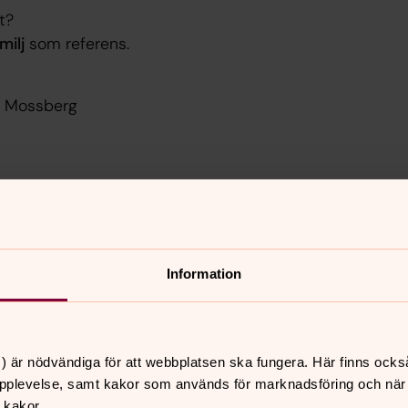
t?
amilj
som referens.
ca Mossberg
kakor för marknadsföring.
Information
) är nödvändiga för att webbplatsen ska fungera. Här finns ocks
pplevelse, samt kakor som används för marknadsföring och när vi
 kakor.