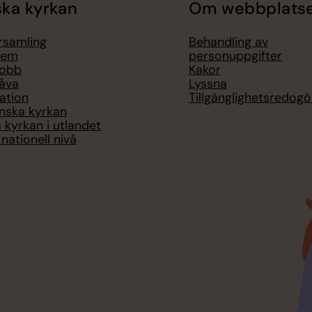
ka kyrkan
Om webbplats
örsamling
Behandling av
lem
personuppgifter
jobb
Kakor
åva
Lyssna
ation
Tillgänglighetsredogö
nska kyrkan
 kyrkan i utlandet
nationell nivå