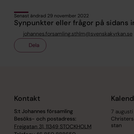
Senast ändrad 29 november 2022
Synpunkter eller frågor på sidans i
johannes.forsamling.sthlm@svenskakyrkan.se
Dela
Tillbaka till toppen
Tillbaka till innehållet
Kontakt
Kalend
S:t Johannes församling
7 augusti
Besöks- och postadress:
Christer
stan
Frejgatan 31, 11349 STOCKHOLM