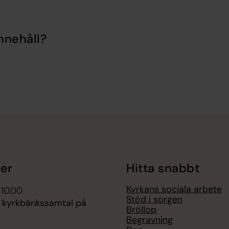
nnehåll?
er
Hitta snabbt
Kyrkans sociala arbete
 10.00
Stöd i sorgen
s kyrkbänkssamtal på
Bröllop
Begravning