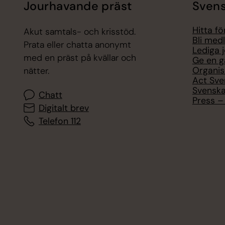
Jourhavande präst
Svens
Hitta f
Akut samtals- och krisstöd.
Bli med
Prata eller chatta anonymt
Lediga 
med en präst på kvällar och
Ge en g
Organis
nätter.
Act Sve
Svenska
Chatt
Press – 
Digitalt brev
Telefon 112