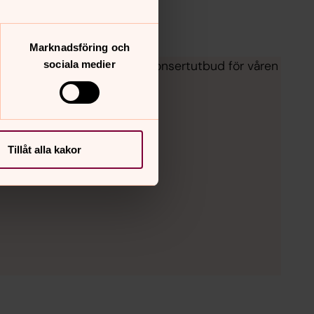
Marknadsföring och
valitet. Nedan ser ni vårt konsertutbud för våren
sociala medier
Tillåt alla kakor