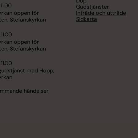
Dop
11.00
Gudstjänster
Inträde och utträde
yrkan öppen för
Sidkarta
ten, Stefanskyrkan
 11.00
yrkan öppen för
ten, Stefanskyrkan
 11.00
udstjänst med Hopp,
yrkan
kommande händelser