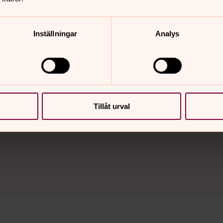
Inställningar
Analys
tt brett utbud av musikevenemang med hög konstnärlig k
Tillåt urval