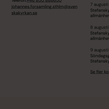
Telefon:
+46 850 888650
7 augusti 
johannes.forsamling.sthlm@sven
Stefansk
skakyrkan.se
allmänhe
8 augusti
Stefansk
allmänhe
9 augusti
Söndagsg
Stefansk
Se fler 