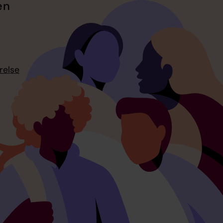
en
relse