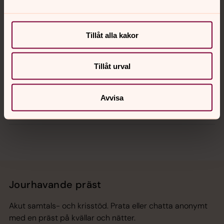
Kalender
Tillåt alla kakor
Hitta snabbt
Tillåt urval
Avvisa
Sociala kanaler
Jourhavande präst
Akut samtals- och krisstöd. Prata eller chatta anonymt
med en präst på kvällar och nätter.