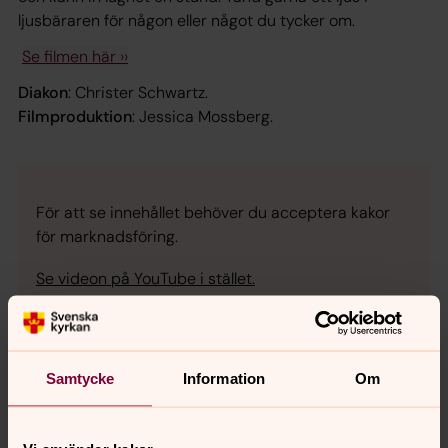
ljusbäraren för någon eller något du tycker om.
Se filmen här ››
Diakon
: Christer Schwartz.
Filmproduktion
: Jessica Mossberg.
För att se innehållet behöver du acceptera kakor
för marknadsföring.
Se videon på YouTube i stället.
Ändra inställningar
Samtycke
Information
Om
Stöd i sorgen