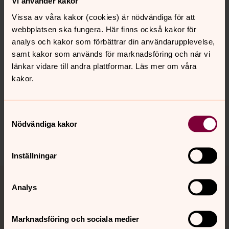
Vi använder kakor
Du är välkommen med din sorg. I alla tider har kyrkan
Vissa av våra kakor (cookies) är nödvändiga för att
mött sörjande människor och har därför stor och lång
webbplatsen ska fungera. Här finns också kakor för
erfarenhet av just det.
analys och kakor som förbättrar din användarupplevelse,
samt kakor som används för marknadsföring och när vi
länkar vidare till andra plattformar. Läs mer om våra
kakor.
Senast ändrad 17 november 2023
Synpunkter eller frågor på sidans
innehåll?
Samtyckesval
johannes.forsamling.sthlm@svenskakyrkan.se
Nödvändiga kakor
Dela
Inställningar
Tillbaka till toppen
Tillbaka till innehållet
Analys
Marknadsföring och sociala medier
Kontakt