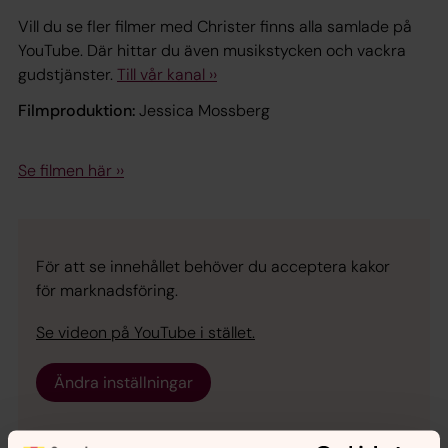
Vill du se fler filmer med Christer finns alla samlade på
YouTube. Där hittar du även musikstycken och vackra
gudstjänster.
Till vår kanal ››
Filmproduktion:
Jessica Mossberg
Se filmen här ››
För att se innehållet behöver du acceptera kakor
för marknadsföring.
Se videon på YouTube i stället.
Ändra inställningar