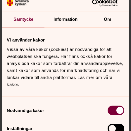
Familj till familj på Norrmalm
Ett nätverk på facebook där du kan ge eller få hjälp. Vill
Samtycke
Information
Om
du stöjda - Swisha din gåva till 123 555 7483 och märk
inbetalningen ”Familj till familj på Norrmalm”. Läs mer om
Vi använder kakor
gruppen »
Vissa av våra kakor (cookies) är nödvändiga för att
webbplatsen ska fungera. Här finns också kakor för
Träffpunkter
analys och kakor som förbättrar din användarupplevelse,
Till våra verksamheter och träffpunkter är alla välkomna,
samt kakor som används för marknadsföring och när vi
oavsett livsåskådning. Vi finns här för dig, i våra kyrkor
länkar vidare till andra plattformar. Läs mer om våra
och församlingslokaler, genom personliga möten och
kakor.
samtal. Vi ser fram emot att dela dagen med dig. Vi ses!
Samtyckesval
Nödvändiga kakor
Senast ändrad 31 maj 2023
Synpunkter eller frågor på sidans
innehåll?
Inställningar