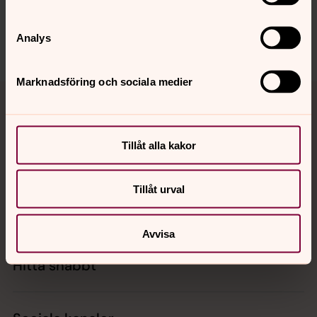
johannes.forsamling.sthlm@svenskakyrkan.se
Analys
Dela
Marknadsföring och sociala medier
Tillbaka till toppen
Tillbaka till innehållet
Tillåt alla kakor
Kontakt
Tillåt urval
Kalender
Avvisa
Hitta snabbt