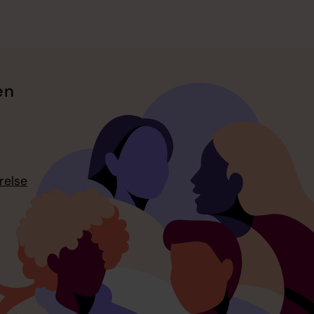
en
relse