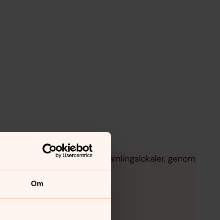
för dig, i våra kyrkor och församlingslokaler, genom
Om