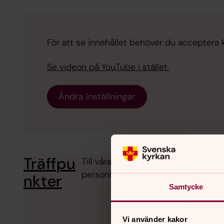
För att se innehållet behöver du acceptera 
Se videon på YouTube i stället.
Ändra inställningar
Träffpu
Till våra verksamheter och träffpunk
personliga möten och samtal. Vi se
nkter
Samtycke
Vi använder kakor