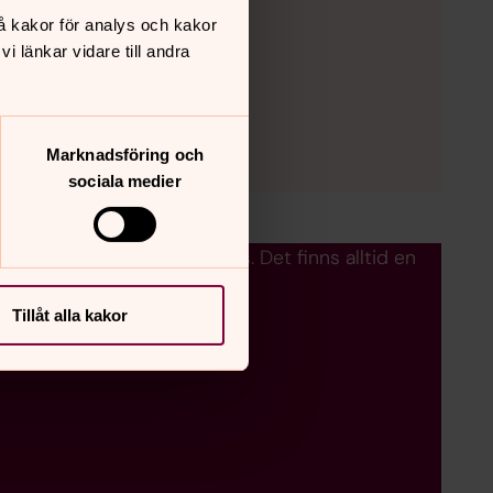
å kakor för analys och kakor
 länkar vidare till andra
Marknadsföring och
sociala medier
omma bort från stadens brus. Det finns alltid en
funderingar.
Tillåt alla kakor