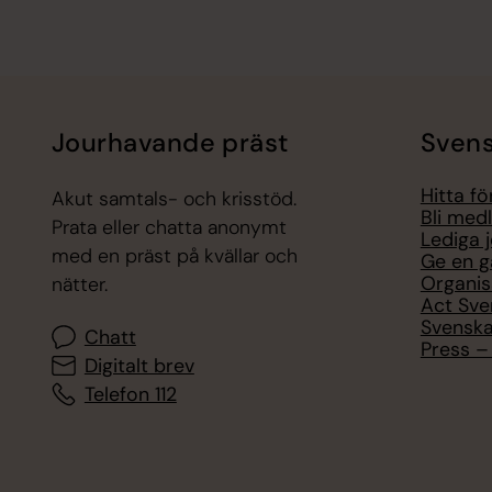
Jourhavande präst
Svens
Hitta f
Akut samtals- och krisstöd.
Bli med
Prata eller chatta anonymt
Lediga 
med en präst på kvällar och
Ge en g
Organis
nätter.
Act Sve
Svenska
Chatt
Press – 
Digitalt brev
Telefon 112