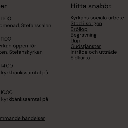
er
Hitta snabbt
Kyrkans sociala arbete
 11.00
Stöd i sorgen
omenad, Stefanssalen
Bröllop
Begravning
 11.00
Dop
yrkan öppen för
Gudstjänster
Inträde och utträde
ten, Stefanskyrkan
Sidkarta
 14.00
s kyrkbänkssamtal på
 10.00
s kyrkbänkssamtal på
kommande händelser