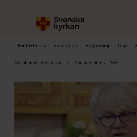
Till innehållet
Till undermeny
Kontakta oss
Bli medlem
Begravning
Dop
V
S:t Johannes församling
Christers hörna – Tröst