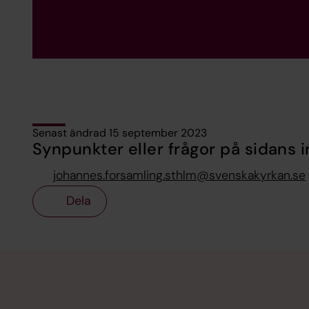
Senast ändrad 15 september 2023
Synpunkter eller frågor på sidans i
johannes.forsamling.sthlm@svenskakyrkan.se
Dela
Tillbaka till toppen
Tillbaka till innehållet