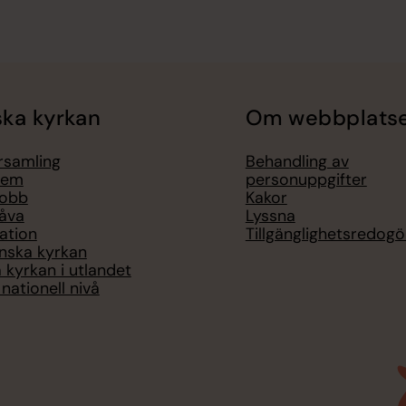
ka kyrkan
Om webbplats
örsamling
Behandling av
lem
personuppgifter
jobb
Kakor
åva
Lyssna
ation
Tillgänglighetsredogö
nska kyrkan
 kyrkan i utlandet
nationell nivå