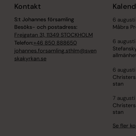
Kontakt
Kalend
S:t Johannes församling
6 augusti
Besöks- och postadress:
Måbra Pr
Frejgatan 31, 11349 STOCKHOLM
6 augusti
Telefon:
+46 850 888650
Stefansk
johannes.forsamling.sthlm@sven
allmänhe
skakyrkan.se
6 augusti
Christer
stan
7 augusti
Christer
stan
Se fler 