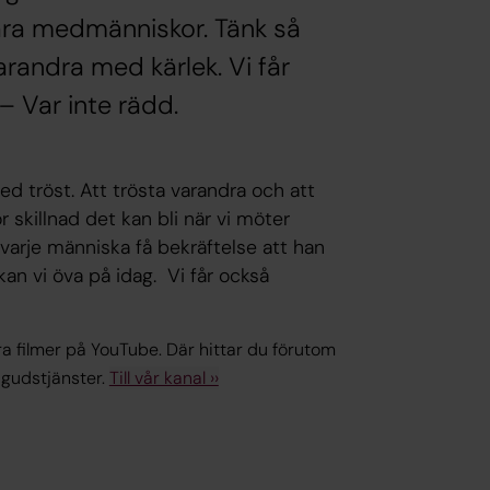
våra medmänniskor. Tänk så
varandra med kärlek. Vi får
 Var inte rädd.
ed tröst. Att trösta varandra och att
 skillnad det kan bli när vi möter
 varje människa få bekräftelse att han
kan vi öva på idag. Vi får också
åra filmer på YouTube. Där hittar du förutom
 gudstjänster.
Till vår kanal ››