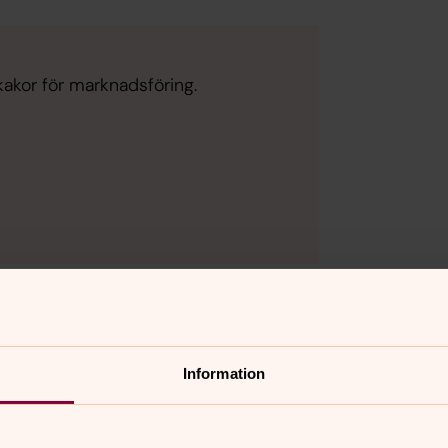
kakor för marknadsföring.
ter är alla välkomna, oavsett livsåskådning. Vi finns här 
r fram emot att dela dagen med dig. Vi ses!
Information