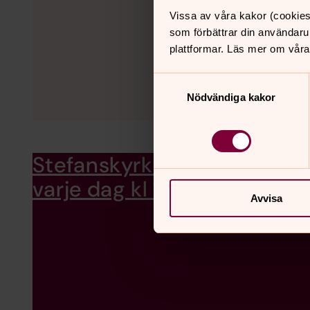
Vissa av våra kakor (cookies
som förbättrar din användaru
plattformar. Läs mer om våra
Samtyckesval
Nödvändiga kakor
Stefanskyrkan är öppen
Du 
prä
varje dag kl 11-16.
Avvisa