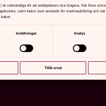
) är nödvändiga för att webbplatsen ska fungera. Här finns ocks
pplevelse, samt kakor som används för marknadsföring och när vi
 kakor.
Inställningar
Analys
är varmt välkommen in för att tända ett ljus eller bara k
st, diakon eller kyrkvaktmästare på plats för frågor och 
Tillåt urval