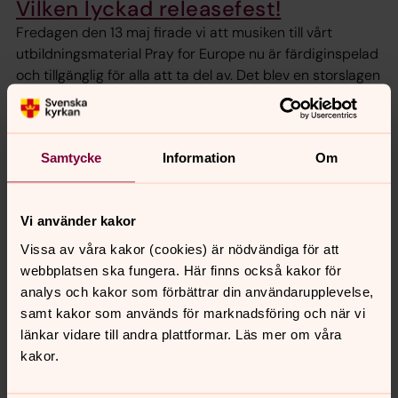
Vilken lyckad releasefest!
Fredagen den 13 maj firade vi att musiken till vårt
utbildningsmaterial Pray for Europe nu är färdiginspelad
och tillgänglig för alla att ta del av. Det blev en storslagen
fest med mycket musik.
Ljusstake Johannes – ett stycke
Samtycke
Information
Om
historia!
En unik present att ge bort som bröllopsgåva,
doppresent, studentpresent, till någon som fyller jämnt
Vi använder kakor
eller till dig själv! Köp en ljusstake och bidra till
Vissa av våra kakor (cookies) är nödvändiga för att
bevarandet av S:t Johannes kyrka. Ljusstakarna har
webbplatsen ska fungera. Här finns också kakor för
skapats av takskifferplattor från S:t Johannes kyrka i
analys och kakor som förbättrar din användarupplevelse,
Stockholm. De är signerade av kyrkoherde Catharina
samt kakor som används för marknadsföring och när vi
Segerbank, numrerade och helt unika i sitt slag.
länkar vidare till andra plattformar. Läs mer om våra
Nyproducerade och antika på samma gång!
kakor.