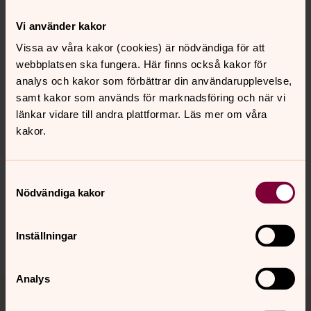
Träffpunkter
Vi använder kakor
Till våra verksamheter och träffpunkter är alla välkomna,
Vissa av våra kakor (cookies) är nödvändiga för att
oavsett livsåskådning. Vi finns här för dig, i våra kyrkor
webbplatsen ska fungera. Här finns också kakor för
och församlingslokaler, genom personliga möten och
analys och kakor som förbättrar din användarupplevelse,
samtal. Vi ser fram emot att dela dagen med dig. Vi ses!
samt kakor som används för marknadsföring och när vi
länkar vidare till andra plattformar. Läs mer om våra
kakor.
Senast ändrad 22 augusti 2022
Synpunkter eller frågor på sidans
Samtyckesval
innehåll?
Nödvändiga kakor
johannes.forsamling.sthlm@svenskakyrkan.se
Dela
Inställningar
Analys
Tillbaka till toppen
Tillbaka till innehållet