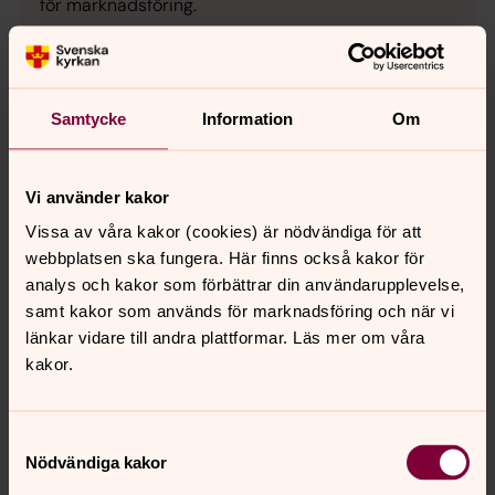
för marknadsföring.
Se videon på YouTube i stället.
Ändra inställningar
Samtycke
Information
Om
Vi använder kakor
Ditt medlemskap gör det möjligt!
Vissa av våra kakor (cookies) är nödvändiga för att
Välkommen att bli medlem i Svenska kyrkan. Här finns
webbplatsen ska fungera. Här finns också kakor för
alltid en plats för dig! Här hittar du blanketter för
analys och kakor som förbättrar din användarupplevelse,
medlemskap i Svenska kyrkan för vuxna och barn.
samt kakor som används för marknadsföring och när vi
länkar vidare till andra plattformar. Läs mer om våra
kakor.
Musikprogram 2026
Vi bjuder på ett brett utbud av musikevenemang med
hög konstnärlig kvalitet. Nedan ser ni vårt konsertutbud
Samtyckesval
för våren 2026.
Nödvändiga kakor