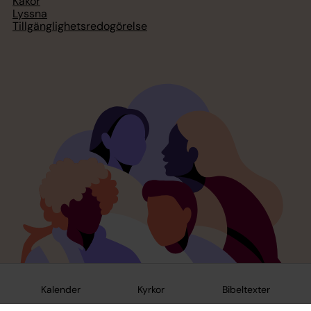
Kakor
Lyssna
Tillgänglighetsredogörelse
Kalender
Kyrkor
Bibeltexter