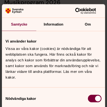
Musikprogram 2026
Vi bjuder på ett brett utbud av musikevenemang med
hög konstnärlig kvalitet. Nedan ser ni vårt konsertutbud
för våren 2026.
Samtycke
Information
Om
Ditt medlemskap gör det möjligt!
Vi använder kakor
Välkommen att bli medlem i Svenska kyrkan. Här finns
alltid en plats för dig! Här hittar du blanketter för
Vissa av våra kakor (cookies) är nödvändiga för att
medlemskap i Svenska kyrkan för vuxna och barn.
webbplatsen ska fungera. Här finns också kakor för
analys och kakor som förbättrar din användarupplevelse,
samt kakor som används för marknadsföring och när vi
Träffpunkter
länkar vidare till andra plattformar. Läs mer om våra
Till våra verksamheter och träffpunkter är alla välkomna,
kakor.
oavsett livsåskådning. Vi finns här för dig, i våra kyrkor
och församlingslokaler, genom personliga möten och
samtal. Vi ser fram emot att dela dagen med dig. Vi ses!
Samtyckesval
Nödvändiga kakor