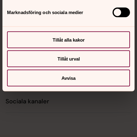
Tillbaka till toppen
Tillbaka till innehållet
Marknadsföring och sociala medier
Kontakt
Tillåt alla kakor
Kalender
Tillåt urval
Hitta snabbt
Avvisa
Sociala kanaler