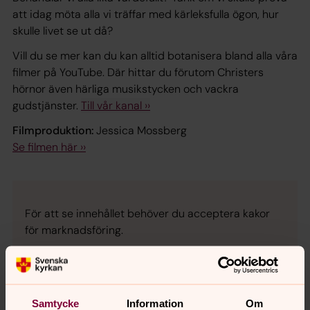
att idag möta alla vi träffar med kärleksfulla ögon, hur
skulle livet se ut då?
Vill du se mer kan du kan alltid botanisera bland alla våra
filmer på YouTube. Där hittar du förutom Christers
hörnor även härliga musikstycken och vackra
gudstjänster.
Till vår kanal ››
Filmproduktion:
Jessica Mossberg
Se filmen här ››
För att se innehållet behöver du acceptera kakor
för marknadsföring.
Se videon på YouTube i stället.
Ändra inställningar
Samtycke
Information
Om