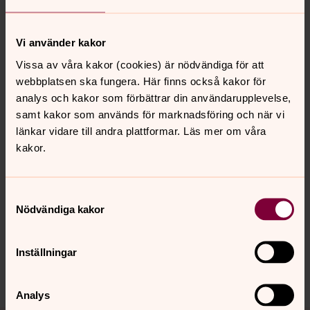
Vi använder kakor
Träffpunkter
Vissa av våra kakor (cookies) är nödvändiga för att
Till våra verksamheter och träffpunkter är alla välkomna,
webbplatsen ska fungera. Här finns också kakor för
oavsett livsåskådning. Vi finns här för dig, i våra kyrkor
analys och kakor som förbättrar din användarupplevelse,
och församlingslokaler, genom personliga möten och
samt kakor som används för marknadsföring och när vi
samtal. Vi ser fram emot att dela dagen med dig. Vi ses!
länkar vidare till andra plattformar. Läs mer om våra
kakor.
Senast ändrad 25 augusti 2023
Samtyckesval
Synpunkter eller frågor på sidans
Nödvändiga kakor
innehåll?
johannes.forsamling.sthlm@svenskakyrkan.se
Inställningar
Dela
Analys