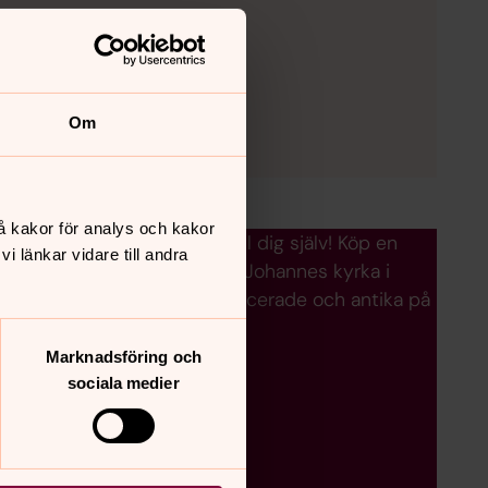
Om
å kakor för analys och kakor
n som fyller jämnt eller till dig själv! Köp en
 länkar vidare till andra
av takskifferplattor från S:t Johannes kyrka i
t unika i sitt slag. Nyproducerade och antika på
Marknadsföring och
sociala medier