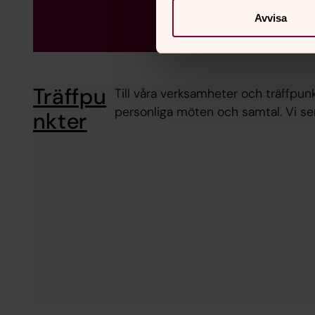
Avvisa
Träffpu
Till våra verksamheter och träffpunk
personliga möten och samtal. Vi se
nkter