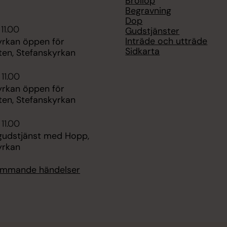
Bröllop
Begravning
Dop
11.00
Gudstjänster
Inträde och utträde
yrkan öppen för
Sidkarta
ten, Stefanskyrkan
 11.00
yrkan öppen för
ten, Stefanskyrkan
 11.00
udstjänst med Hopp,
yrkan
kommande händelser