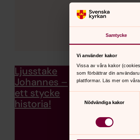
Samtycke
Vi använder kakor
Vissa av våra kakor (cookies
Ljusstake
En unik present att ge bor
som förbättrar din användaru
ljusstake och bidra till b
Johannes –
plattformar. Läs mer om våra
Stockholm. De är signera
ett stycke
samma gång!
Samtyckesval
historia!
Nödvändiga kakor