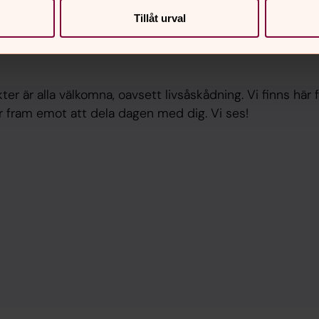
Tillåt urval
ter är alla välkomna, oavsett livsåskådning. Vi finns här 
r fram emot att dela dagen med dig. Vi ses!