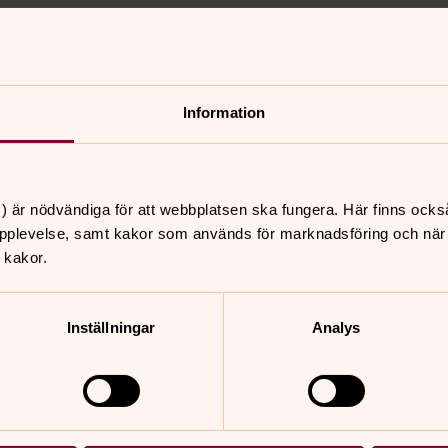
Information
) är nödvändiga för att webbplatsen ska fungera. Här finns ocks
t som bröllopsgåva, doppresent, studentpresent, till någo
pplevelse, samt kakor som används för marknadsföring och när vi
evarandet av S:t Johannes kyrka. Ljusstakarna har skapats 
 kakor.
de av kyrkoherde Catharina Segerbank, numrerade och hel
Inställningar
Analys