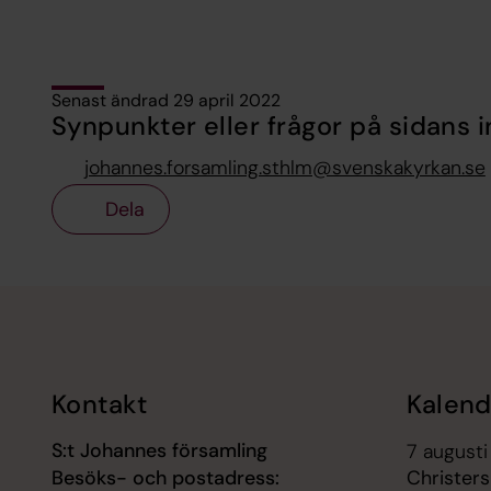
Senast ändrad 29 april 2022
Synpunkter eller frågor på sidans i
johannes.forsamling.sthlm@svenskakyrkan.se
Dela
Tillbaka till toppen
Tillbaka till innehållet
Kontakt
Kalend
S:t Johannes församling
7 augusti
Besöks- och postadress:
Christer