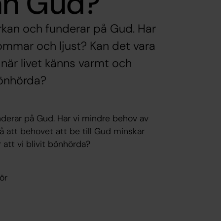
ån Gud?
yrkan och funderar på Gud. Har
sommar och ljust? Kan det vara
 när livet känns varmt och
 bönhörda?
nderar på Gud. Har vi mindre behov av
å att behovet att be till Gud minskar
r att vi blivit bönhörda?
ör