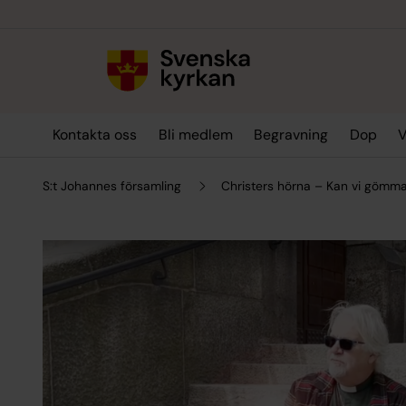
Till innehållet
Till undermeny
Kontakta oss
Bli medlem
Begravning
Dop
V
S:t Johannes församling
Christers hörna – Kan vi gömm