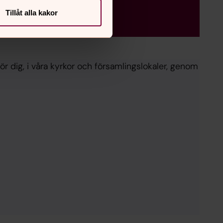
Tillåt alla kakor
för dig, i våra kyrkor och församlingslokaler, genom