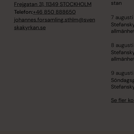
stan
Frejgatan 31, 11349 STOCKHOLM
Telefon:
+46 850 888650
7 augusti 
johannes.forsamling.sthlm@sven
Stefansk
skakyrkan.se
allmänhe
8 augusti
Stefansk
allmänhe
9 augusti
Söndagsg
Stefansk
Se fler 