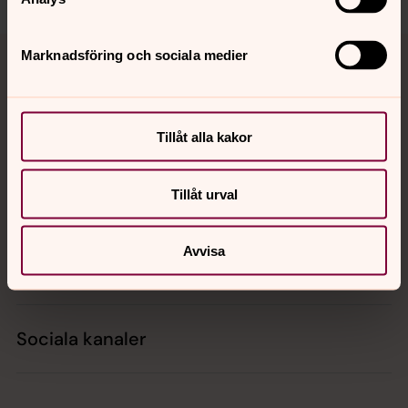
Tillbaka till toppen
Tillbaka till innehållet
Marknadsföring och sociala medier
Kontakt
Tillåt alla kakor
Tillåt urval
Kalender
Avvisa
Hitta snabbt
Sociala kanaler