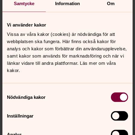
Välkommen att bli medlem i Svenska kyrkan. Här finns
Samtycke
Information
Om
alltid en plats för dig! Här hittar du blanketter för
medlemskap i Svenska kyrkan för vuxna och barn.
Vi använder kakor
Vissa av våra kakor (cookies) är nödvändiga för att
Träffpunkter
webbplatsen ska fungera. Här finns också kakor för
Till våra verksamheter och träffpunkter är alla välkomna,
analys och kakor som förbättrar din användarupplevelse,
oavsett livsåskådning. Vi finns här för dig, i våra kyrkor
samt kakor som används för marknadsföring och när vi
och församlingslokaler, genom personliga möten och
länkar vidare till andra plattformar. Läs mer om våra
samtal. Vi ser fram emot att dela dagen med dig. Vi ses!
kakor.
Samtyckesval
Senast ändrad 20 september 2024
Nödvändiga kakor
Synpunkter eller frågor på sidans
innehåll?
Inställningar
johannes.forsamling.sthlm@svenskakyrkan.se
Dela
Analys