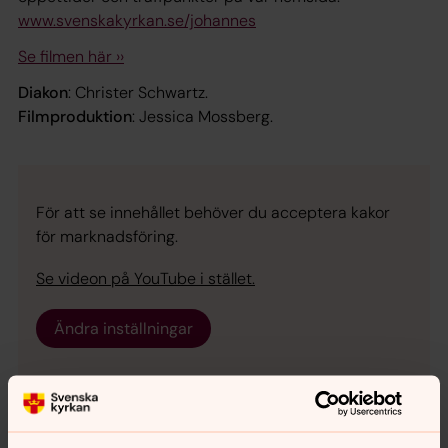
www.svenskakyrkan.se/johannes
Se filmen här ››
Diakon
: Christer Schwartz.
Filmproduktion
: Jessica Mossberg.
För att se innehållet behöver du acceptera kakor
för marknadsföring.
Se videon på YouTube i stället.
Ändra inställningar
Ditt medlemskap gör det möjligt!