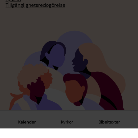
Tillgänglighetsredogörelse
Kalender
Kyrkor
Bibeltexter