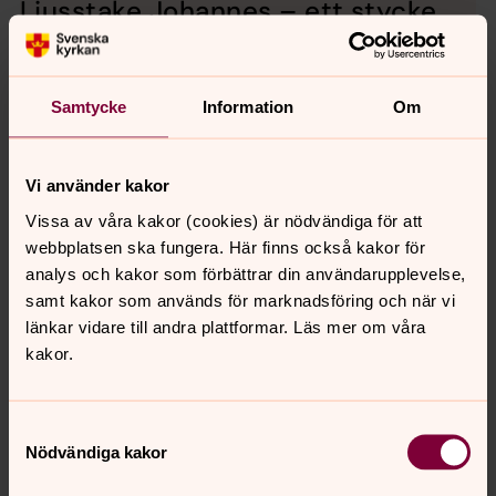
Ljusstake Johannes – ett stycke
historia!
En unik present att ge bort som bröllopsgåva,
doppresent, studentpresent, till någon som fyller jämnt
Samtycke
Information
Om
eller till dig själv! Köp en ljusstake och bidra till
bevarandet av S:t Johannes kyrka. Ljusstakarna har
skapats av takskifferplattor från S:t Johannes kyrka i
Vi använder kakor
Stockholm. De är signerade av kyrkoherde Catharina
Vissa av våra kakor (cookies) är nödvändiga för att
Segerbank, numrerade och helt unika i sitt slag.
webbplatsen ska fungera. Här finns också kakor för
Nyproducerade och antika på samma gång!
analys och kakor som förbättrar din användarupplevelse,
samt kakor som används för marknadsföring och när vi
Träffpunkter
länkar vidare till andra plattformar. Läs mer om våra
kakor.
Till våra verksamheter och träffpunkter är alla välkomna,
oavsett livsåskådning. Vi finns här för dig, i våra kyrkor
och församlingslokaler, genom personliga möten och
Samtyckesval
samtal. Vi ser fram emot att dela dagen med dig. Vi ses!
Nödvändiga kakor