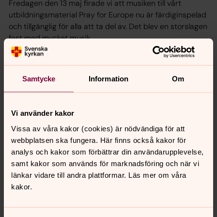
Fredagen den 13 maj firade vi att musiken till vårt
utbildningsmaterial Pray for Europe nu är färdiginspelad
och tillgänglig för alla att ta del av. Det blev en storslagen
fest med mycket musik.
Ljusstake Johannes – ett stycke
historia!
Samtycke
Information
Om
En unik present att ge bort som bröllopsgåva,
doppresent, studentpresent, till någon som fyller jämnt
Vi använder kakor
eller till dig själv! Köp en ljusstake och bidra till
Vissa av våra kakor (cookies) är nödvändiga för att
bevarandet av S:t Johannes kyrka. Ljusstakarna har
webbplatsen ska fungera. Här finns också kakor för
skapats av takskifferplattor från S:t Johannes kyrka i
analys och kakor som förbättrar din användarupplevelse,
Stockholm. De är signerade av kyrkoherde Catharina
samt kakor som används för marknadsföring och när vi
Segerbank, numrerade och helt unika i sitt slag.
länkar vidare till andra plattformar. Läs mer om våra
Nyproducerade och antika på samma gång!
kakor.
Träffpunkter