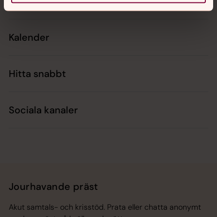
Kontakt
Kalender
Hitta snabbt
Sociala kanaler
Jourhavande präst
Akut samtals- och krisstöd. Prata eller chatta anonymt