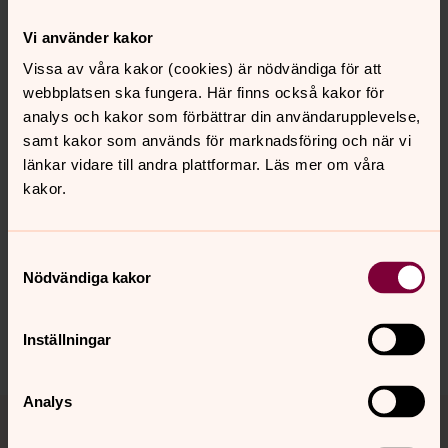
Träffpunkter
Vi använder kakor
Till våra verksamheter och träffpunkter är alla välkomna,
Vissa av våra kakor (cookies) är nödvändiga för att
oavsett livsåskådning. Vi finns här för dig, i våra kyrkor
webbplatsen ska fungera. Här finns också kakor för
och församlingslokaler, genom personliga möten och
analys och kakor som förbättrar din användarupplevelse,
samtal. Vi ser fram emot att dela dagen med dig. Vi ses!
samt kakor som används för marknadsföring och när vi
länkar vidare till andra plattformar. Läs mer om våra
kakor.
Senast ändrad 16 september 2022
Synpunkter eller frågor på sidans
Samtyckesval
innehåll?
Nödvändiga kakor
johannes.forsamling.sthlm@svenskakyrkan.se
Dela
Inställningar
Analys
Tillbaka till toppen
Tillbaka till innehållet