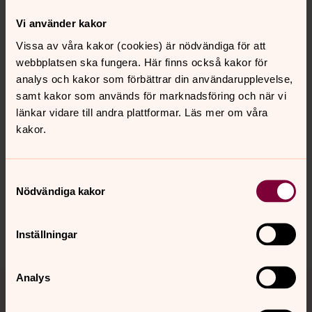
Vi använder kakor
Ditt medlemskap gör det möjligt!
Vissa av våra kakor (cookies) är nödvändiga för att
Välkommen att bli medlem i Svenska kyrkan. Här finns
webbplatsen ska fungera. Här finns också kakor för
alltid en plats för dig! Här hittar du blanketter för
analys och kakor som förbättrar din användarupplevelse,
medlemskap i Svenska kyrkan för vuxna och barn.
samt kakor som används för marknadsföring och när vi
länkar vidare till andra plattformar. Läs mer om våra
kakor.
Senast ändrad 26 januari 2024
Synpunkter eller frågor på sidans
Samtyckesval
innehåll?
Nödvändiga kakor
johannes.forsamling.sthlm@svenskakyrkan.se
Dela
Inställningar
Tillbaka till toppen
Tillbaka till innehållet
Analys