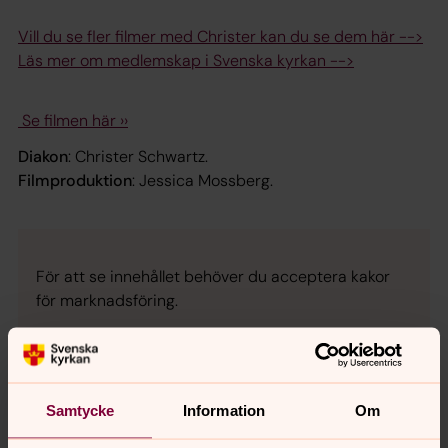
Vill du se fler filmer med Christer kan du se dem här -->
Läs mer om medlemskap i Svenska kyrkan -->
Se filmen här ››
Diakon
: Christer Schwartz.
Filmproduktion
: Jessica Mossberg.
För att se innehållet behöver du acceptera kakor
för marknadsföring.
Se videon på YouTube i stället.
Ändra inställningar
Samtycke
Information
Om