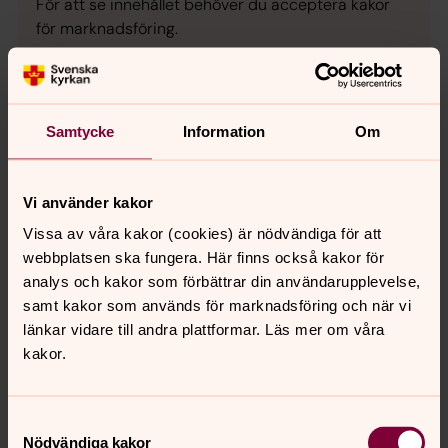
För att se innehållet behöver du acceptera kakor
för marknadsföring.
Se videon på YouTube i stället.
Ändra inställningar
Samtycke
Information
Om
Vi använder kakor
Träffpunkter
Vissa av våra kakor (cookies) är nödvändiga för att
Till våra verksamheter och träffpunkter är alla välkomna,
webbplatsen ska fungera. Här finns också kakor för
oavsett livsåskådning. Vi finns här för dig, i våra kyrkor
analys och kakor som förbättrar din användarupplevelse,
och församlingslokaler, genom personliga möten och
samt kakor som används för marknadsföring och när vi
samtal. Vi ser fram emot att dela dagen med dig. Vi ses!
länkar vidare till andra plattformar. Läs mer om våra
kakor.
Ditt medlemskap gör det möjligt!
Välkommen att bli medlem i Svenska kyrkan. Här finns
Samtyckesval
alltid en plats för dig! Här hittar du blanketter för
Nödvändiga kakor