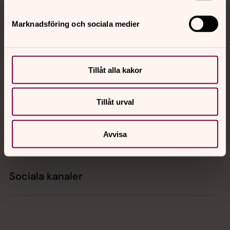
Tillbaka till toppen
Tillbaka till innehållet
Marknadsföring och sociala medier
Kontakt
Tillåt alla kakor
Kalender
Tillåt urval
Avvisa
Hitta snabbt
Sociala kanaler