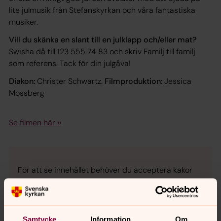
lite julmusik från Stefanskyrkan och våra fantastiska
musiker.
Vill du skänka en slant till en julklapp och/eller mat?
Swisha då till 123 555 74 83 och skriv Familj till familj
som referens. Tack för din julgåva!
Diakon:
Christer Schwartz.
Filmproduktion:
Jessica
Mossberg
Se filmen här ››
För att se innehållet behöver du acceptera kakor
för marknadsföring.
Se videon på YouTube i stället.
Samtycke
Information
Om