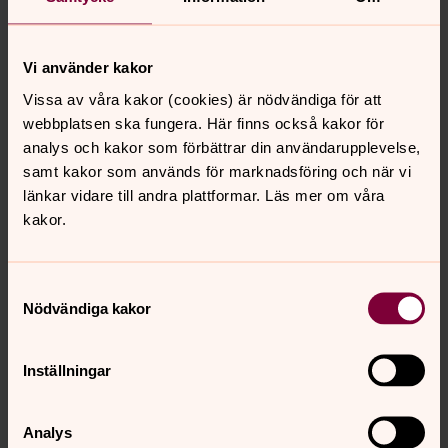
Ändra inställningar
Vi använder kakor
Vissa av våra kakor (cookies) är nödvändiga för att
Musikprogram 2026
webbplatsen ska fungera. Här finns också kakor för
Vi bjuder på ett brett utbud av musikevenemang med
analys och kakor som förbättrar din användarupplevelse,
hög konstnärlig kvalitet. Nedan ser ni vårt konsertutbud
samt kakor som används för marknadsföring och när vi
för våren 2026.
länkar vidare till andra plattformar. Läs mer om våra
kakor.
Samtyckesval
Senast ändrad 14 december 2022
Synpunkter eller frågor på sidans
Nödvändiga kakor
innehåll?
johannes.forsamling.sthlm@svenskakyrkan.se
Inställningar
Dela
Analys