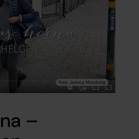
rna –