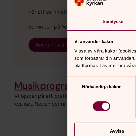
För att se innehållet behöver du acceptera 
Samtycke
Se videon på YouTube i stället.
Vi använder kakor
Ändra inställningar
Vissa av våra kakor (cookies
som förbättrar din användaru
plattformar. Läs mer om våra
Samtyckesval
Musikprogram 2026
Nödvändiga kakor
Vi bjuder på ett brett utbud av musikevenemang
kvalitet. Nedan ser ni vårt konsertutbud för våren
Avvisa