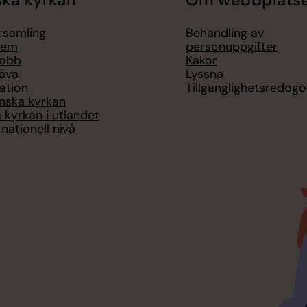
örsamling
Behandling av
lem
personuppgifter
jobb
Kakor
åva
Lyssna
ation
Tillgänglighetsredogö
nska kyrkan
 kyrkan i utlandet
nationell nivå