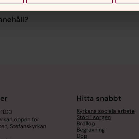
nnehåll?
er
Hitta snabbt
Kyrkans sociala arbete
 11.00
Stöd i sorgen
yrkan öppen för
Bröllop
ten, Stefanskyrkan
Begravning
Dop