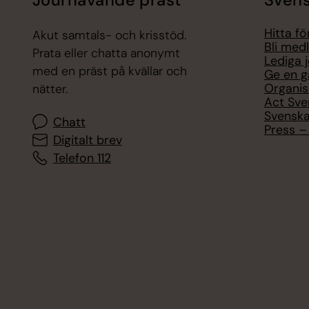
Hitta f
Akut samtals- och krisstöd.
Bli med
Prata eller chatta anonymt
Lediga 
med en präst på kvällar och
Ge en g
Organis
nätter.
Act Sve
Svenska
Chatt
Press – 
Digitalt brev
Telefon 112