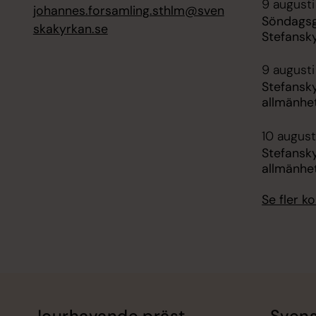
9 augusti
johannes.forsamling.sthlm@sven
Söndagsg
skakyrkan.se
Stefansk
9 augusti
Stefansk
allmänhe
10 augusti
Stefansk
allmänhe
Se fler 
Jourhavande präst
Svens