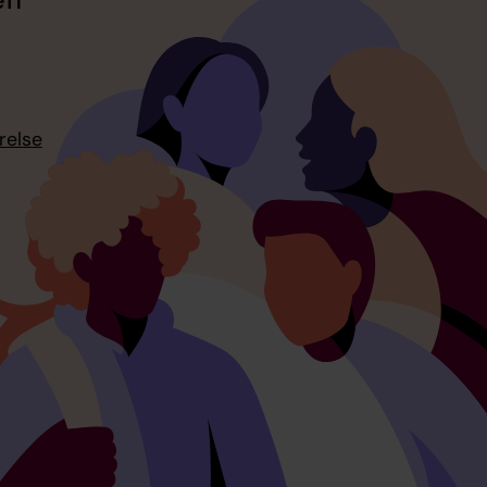
relse