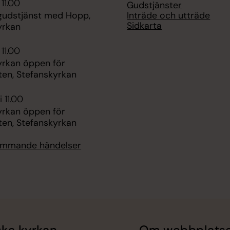
 11.00
Gudstjänster
Inträde och utträde
udstjänst med Hopp,
Sidkarta
yrkan
 11.00
yrkan öppen för
ten, Stefanskyrkan
 11.00
yrkan öppen för
ten, Stefanskyrkan
kommande händelser
ka kyrkan
Om webbplats