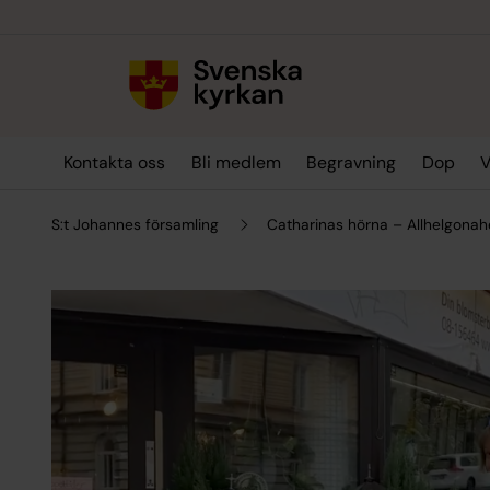
Till innehållet
Till undermeny
Kontakta oss
Bli medlem
Begravning
Dop
V
S:t Johannes församling
Catharinas hörna – Allhelgonah