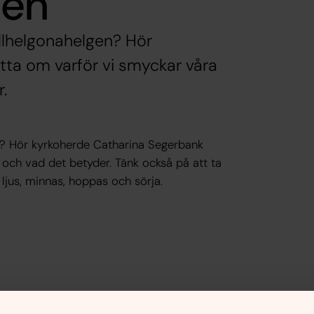
gen
llhelgonahelgen? Hör
ta om varför vi smyckar våra
.
n? Hör kyrkoherde Catharina Segerbank
och vad det betyder. Tänk också på att ta
ljus, minnas, hoppas och sörja.