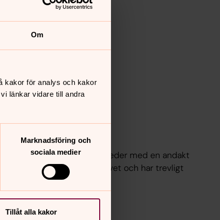
Om
å kakor för analys och kakor
 länkar vidare till andra
p!
Marknadsföring och
sociala medier
kyrkan varannan tisdag. Vi inleder med en andakt
amtalar om kristen tro och livet och har trevligt
Tillåt alla kakor