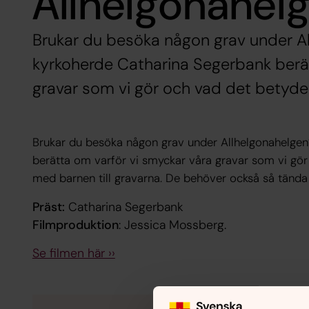
Allhelgonahel
Brukar du besöka någon grav under A
kyrkoherde Catharina Segerbank berät
gravar som vi gör och vad det betyder
Brukar du besöka någon grav under Allhelgonahelge
berätta om varför vi smyckar våra gravar som vi gör 
med barnen till gravarna. De behöver också så tända 
Präst:
Catharina Segerbank
Filmproduktion
: Jessica Mossberg.
Se filmen här ››