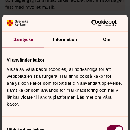
och tillgänglig för alla att ta del av. Det blev en storslagen
fest med mycket musik.
Ljusstake Johannes – ett stycke
historia!
Samtycke
Information
Om
En unik present att ge bort som bröllopsgåva,
doppresent, studentpresent, till någon som fyller jämnt
eller till dig själv! Köp en ljusstake och bidra till
Vi använder kakor
bevarandet av S:t Johannes kyrka. Ljusstakarna har
skapats av takskifferplattor från S:t Johannes kyrka i
Vissa av våra kakor (cookies) är nödvändiga för att
Stockholm. De är signerade av kyrkoherde Catharina
webbplatsen ska fungera. Här finns också kakor för
Segerbank, numrerade och helt unika i sitt slag.
analys och kakor som förbättrar din användarupplevelse,
Nyproducerade och antika på samma gång!
samt kakor som används för marknadsföring och när vi
länkar vidare till andra plattformar. Läs mer om våra
kakor.
Träffpunkter
Till våra verksamheter och träffpunkter är alla välkomna,
oavsett livsåskådning. Vi finns här för dig, i våra kyrkor
Samtyckesval
och församlingslokaler, genom personliga möten och
Nödvändiga kakor