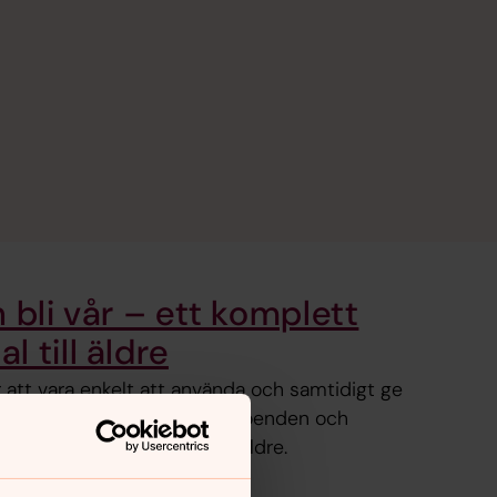
 bli vår – ett komplett
 till äldre
r att vara enkelt att använda och samtidigt ge
 Det passar lika väl på äldreboenden och
amlingens verksamhet för äldre.