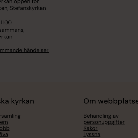
yrkan öppen för
ten, Stefanskyrkan
 11.00
llsammans,
yrkan
kommande händelser
ka kyrkan
Om webbplats
örsamling
Behandling av
lem
personuppgifter
jobb
Kakor
åva
Lyssna