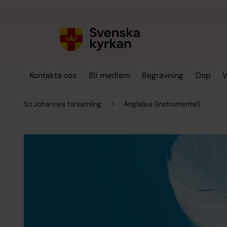
Till innehållet
Till undermeny
Kontakta oss
Bli medlem
Begravning
Dop
V
S:t Johannes församling
Änglaljus (instrumental)