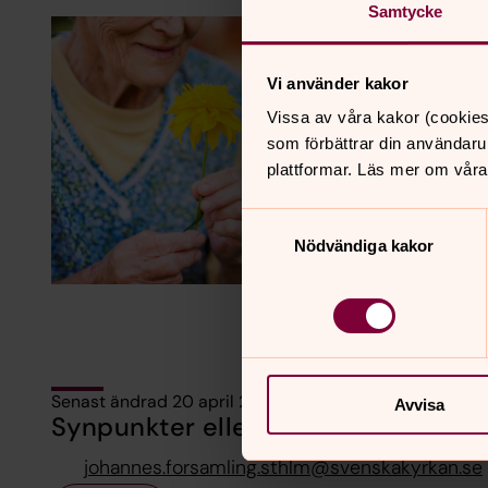
Samtycke
Vi använder kakor
Vissa av våra kakor (cookies
som förbättrar din användaru
plattformar. Läs mer om våra
Samtyckesval
Nödvändiga kakor
Senast ändrad 20 april 2026
Avvisa
Synpunkter eller frågor på sidans i
johannes.forsamling.sthlm@svenskakyrkan.se