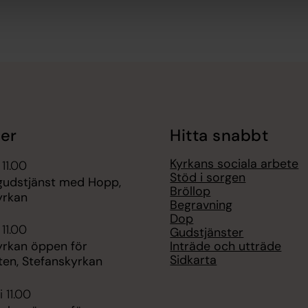
er
Hitta snabbt
Kyrkans sociala arbete
 11.00
Stöd i sorgen
udstjänst med Hopp,
Bröllop
yrkan
Begravning
Dop
 11.00
Gudstjänster
Inträde och utträde
yrkan öppen för
Sidkarta
ten, Stefanskyrkan
 11.00