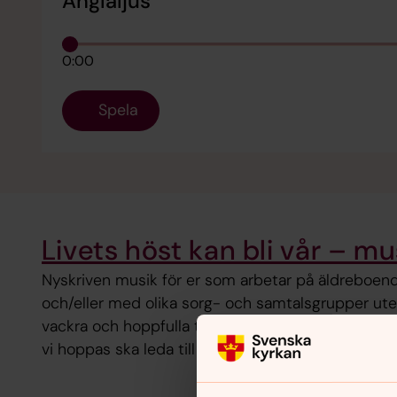
Änglaljus
0:00
Spela
Livets höst kan bli vår – m
Nyskriven musik för er som arbetar på äldreboend
och/eller med olika sorg- och samtalsgrupper ute
vackra och hoppfulla texter tar vi upp ett stort 
vi hoppas ska leda till både fördjupade samtal och