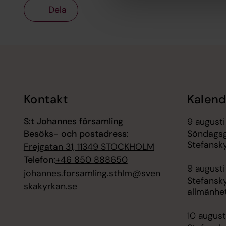
Dela
Tillbaka till toppen
Tillbaka till innehållet
Kontakt
Kalend
S:t Johannes församling
9 augusti
Besöks- och postadress:
Söndagsg
Stefansk
Frejgatan 31, 11349 STOCKHOLM
Telefon:
+46 850 888650
9 augusti
johannes.forsamling.sthlm@sven
Stefansk
skakyrkan.se
allmänhe
10 augusti