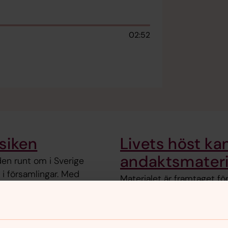
02:52
usiken
Livets höst kan
andaktsmaterial
en runt om i Sverige
 i församlingar. Med
Materialet är framtaget fö
och ibland svårt ämne som
möjlighet till fördjupning.
 tröst.
serviceboenden som i förs