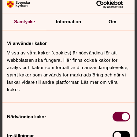
Samtycke
Information
Om
Vi använder kakor
Vissa av våra kakor (cookies) är nödvändiga för att
Per Franzén
webbplatsen ska fungera. Här finns också kakor för
Diakon, Svenska kyrkan i Harplinge Steninge
analys och kakor som förbättrar din användarupplevelse,
samt kakor som används för marknadsföring och när vi
Direkt:
035150985
SMS:
0734174331
per.franzen@svenskakyrkan.se
E-post:
länkar vidare till andra plattformar. Läs mer om våra
kakor.
Samtyckesval
Nödvändiga kakor
Senast ändrad 13 juni 2023
Synpunkter eller frågor på sidans
innehåll?
Inställningar