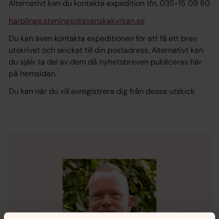
Alternativt kan du kontakta expedition tfn. 035-15 09 80
harplinge.steninge@svenskakyrkan.se
Du kan även kontakta expeditionen för att få ett brev
utskrivet och skickat till din postadress. Alternativt kan
du själv ta del av dem då nyhetsbreven publiceras här
på hemsidan.
Du kan när du vill avregistrera dig från dessa utskick.