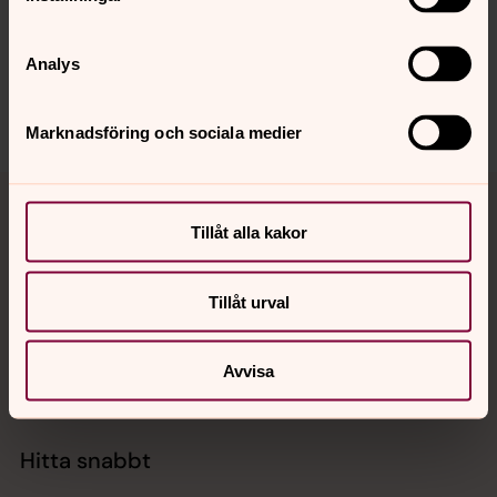
harplinge.steninge@svenskakyrkan.se
Analys
Dela
Marknadsföring och sociala medier
Tillbaka till toppen
Tillbaka till innehållet
Tillåt alla kakor
Kontakt
Tillåt urval
Avvisa
Kalender
Hitta snabbt