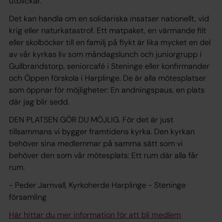
utblickar.
Det kan handla om en solidariska insatser nationellt, vid
krig eller naturkatastrof. Ett matpaket, en värmande filt
eller skolböcker till en familj på flykt är lika mycket en del
av vår kyrkas liv som måndagslunch och juniorgrupp i
Gullbrandstorp, seniorcafé i Steninge eller konfirmander
och Öppen förskola i Harplinge. De är alla mötesplatser
som öppnar för möjligheter: En andningspaus, en plats
där jag blir sedd.
DEN PLATSEN GÖR DU MÖJLIG. För det är just
tillsammans vi bygger framtidens kyrka. Den kyrkan
behöver sina medlemmar på samma sätt som vi
behöver den som vår mötesplats: Ett rum där alla får
rum.
- Peder Jarnvall, Kyrkoherde
Harplinge - Steninge
församling
Här hittar du mer information för att bli medlem