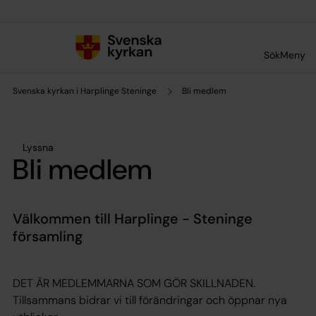
Till innehållet
Till undermeny
Sök
Meny
Svenska kyrkan i Harplinge Steninge
Bli medlem
Lyssna
Bli medlem
Välkommen till Harplinge - Steninge
församling
DET ÄR MEDLEMMARNA SOM GÖR SKILLNADEN.
Tillsammans bidrar vi till förändringar och öppnar nya