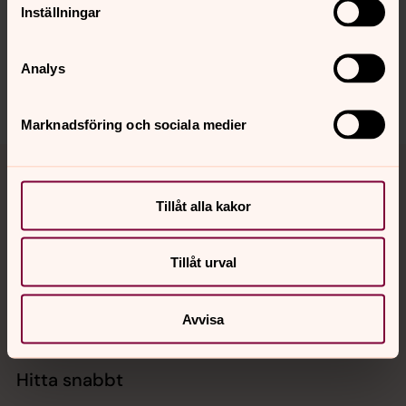
innehåll?
Inställningar
harplinge.steninge@svenskakyrkan.se
Dela
Analys
Marknadsföring och sociala medier
Tillbaka till toppen
Tillbaka till innehållet
Tillåt alla kakor
Kontakt
Tillåt urval
Kalender
Avvisa
Hitta snabbt