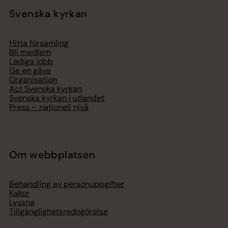
Svenska kyrkan
Hitta församling
Bli medlem
Lediga jobb
Ge en gåva
Organisation
Act Svenska kyrkan
Svenska kyrkan i utlandet
Press – nationell nivå
Om webbplatsen
Behandling av personuppgifter
Kakor
Lyssna
Tillgänglighetsredogörelse