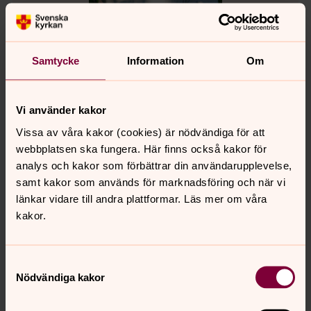
Samtycke
Information
Om
Anette Carlström
Kyrkoskrivare, Svenska kyrkan i Harplinge Steninge
Vi använder kakor
Växel:
035150980
anette.carlstrom@svenskakyrkan.se
E-post:
Vissa av våra kakor (cookies) är nödvändiga för att
webbplatsen ska fungera. Här finns också kakor för
analys och kakor som förbättrar din användarupplevelse,
Mer om Anette Carlström
samt kakor som används för marknadsföring och när vi
Kontakt expedition och administrativa frågor
länkar vidare till andra plattformar. Läs mer om våra
kakor.
Samtyckesval
Nödvändiga kakor
Senast ändrad 26 augusti 2022
Synpunkter eller frågor på sidans