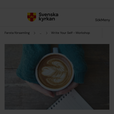
Till innehållet
Till undermeny
Sök
Meny
Farsta församling
...
Write Your Self - Workshop