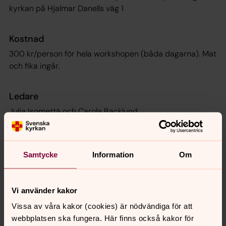
kyrkan på Hjalmar Danells väg 1
Kostnad
300 kr/person för hela workshopen (båda dagarna). Mat
och fika ingår.
Ledare
Julia Isomettä och Carola Backlund
Båda är certifierade i skrivmetoden Write Your Self
Kontakt och anmälan
Samtycke
Information
Om
OBS! Gruppen är fulltecknad.
Vi använder kakor
Julia Isomettä
julia.isometta@svenskakyrkan.se
Vissa av våra kakor (cookies) är nödvändiga för att
08-683 63 53
webbplatsen ska fungera. Här finns också kakor för