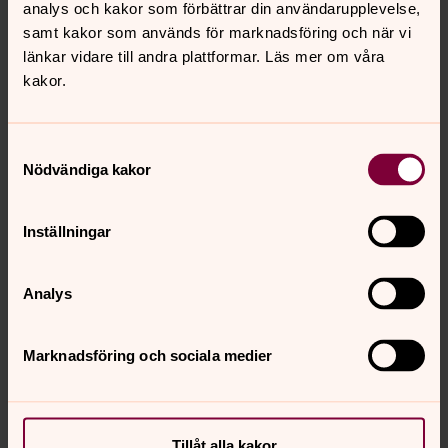
analys och kakor som förbättrar din användarupplevelse,
samt kakor som används för marknadsföring och när vi
Carola Backlund
länkar vidare till andra plattformar. Läs mer om våra
carola.backlund@storaskondal.se
kakor.
08-400 291 55
Samtyckesval
Nödvändiga kakor
Arrangör
Farsta församling samarbetar sedan många år med
Inställningar
Stiftelsen Stora Sköndal.
Denna verksamhet arrangeras av Stiftelsen Stora
Sköndal.
Läs mer via länken
.
Analys
Marknadsföring och sociala medier
Senast ändrad 8 april 2026
Synpunkter eller frågor på sidans
Tillåt alla kakor