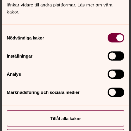
länkar vidare till andra plattformar. Läs mer om våra
kakor.
Birgitta Stolt
Samtyckesval
Diakon, Farstastrandkyrkan
Nödvändiga kakor
Direkt:
08-683 63 77
birgitta.stolt@svenskakyrkan.se
E-post:
Inställningar
Analys
Senast ändrad 30 juli 2026
Marknadsföring och sociala medier
Synpunkter eller frågor på sidans
innehåll?
farsta.forsamling@svenskakyrkan.se
Tillåt alla kakor
Dela