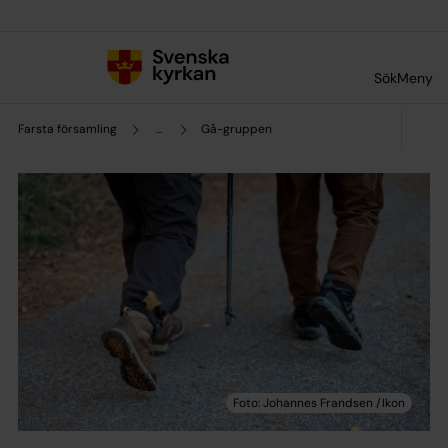
Till innehållet
Till undermeny
Sök
Meny
Farsta församling
...
Gå-gruppen