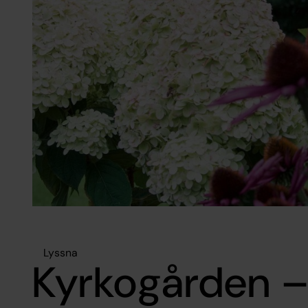
Lyssna
Kyrkogården – 