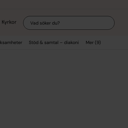
Sök
Kyrkor
Mer (9)
rksamheter
Stöd & samtal – diakoni