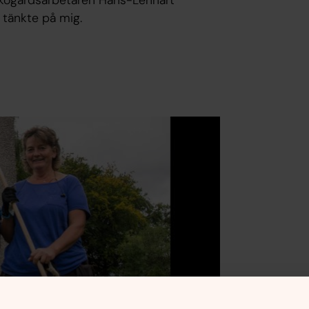
n tänkte på mig.