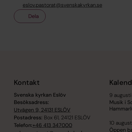
eslov.pastorat@svenskakyrkan.se
Dela
Tillbaka till toppen
Tillbaka till innehållet
Kontakt
Kalend
Svenska kyrkan Eslöv
9 augusti
Besöksadress:
Musik i S
Hammarl
Utvägen 9, 24131 ESLÖV
Postadress:
Box 61, 24121 ESLÖV
10 august
Telefon:
+46 413 347000
Öppen ba