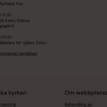
Kyrkans hus
i 13.30
é Eslöv, Eslövs
ngsgård
i 09.30
ållplats för själen, Eslöv
kommande händelser
ka kyrkan
Om webbplats
örsamling
Behandling av