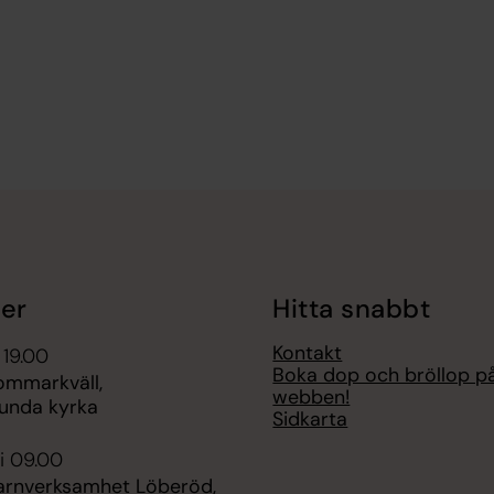
er
Hitta snabbt
Kontakt
 19.00
Boka dop och bröllop p
ommarkväll,
webben!
unda kyrka
Sidkarta
i 09.00
rnverksamhet Löberöd,