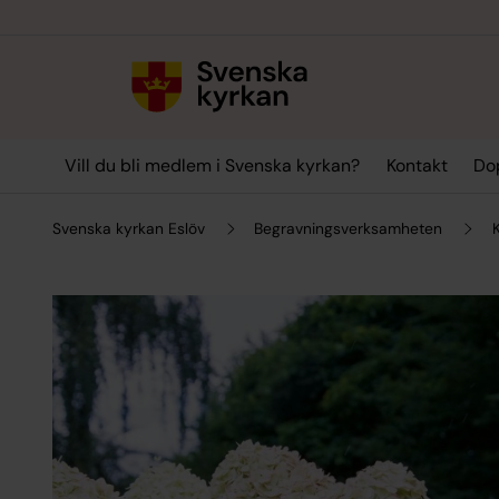
Till innehållet
Till undermeny
Vill du bli medlem i Svenska kyrkan?
Kontakt
Dop
Svenska kyrkan Eslöv
Begravningsverksamheten