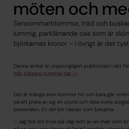
möten och med
Sensommarblommor, träd och buskar gö
lummig, parkliknande oas som är skön a
björkarnas kronor – i övrigt är det tyst 
Denna artikel är ursprungligen publicerad i vårt f
från tidigare nummer här >>
Det är många som kommer hit och bara går omkring
på att prata av sig en stund och dela livets so
personalen. En del blir nästan som bekanta.
– Jag fick ett krya-på-dig-kort av en man som br
på en grav som ligger på ”mitt” område, säger k