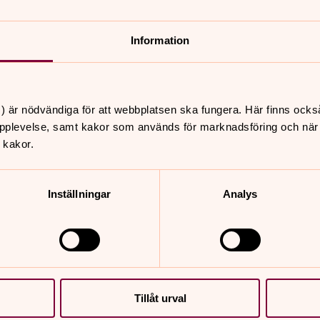
Information
) är nödvändiga för att webbplatsen ska fungera. Här finns ocks
pplevelse, samt kakor som används för marknadsföring och när vi
 kakor.
ogård och pratar med kollegan Hans-
Inställningar
Analys
den, säger hans kollega Kerstin
rbeta här då, säger hon och berättar
älp av befintliga växter hon förökat
Tillåt urval
röjt för att anlägga nya