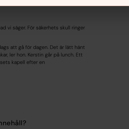
ad vi säger. För säkerhets skull ringer
dags att gå för dagen. Det är lätt hänt
ar, ler hon. Kerstin går på lunch. Ett
sets kapell efter en
nnehåll?