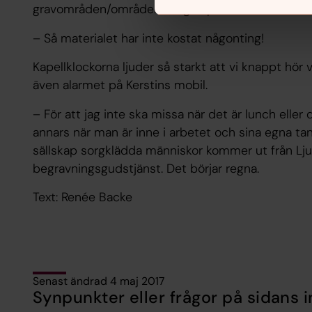
gravområden/områden för gravplatser.
– Så materialet har inte kostat någonting!
Kapellklockorna ljuder så starkt att vi knappt hör v
även alarmet på Kerstins mobil.
– För att jag inte ska missa när det är lunch eller 
annars när man är inne i arbetet och sina egna tank
sällskap sorgklädda människor kommer ut från Lju
begravningsgudstjänst. Det börjar regna.
Text: Renée Backe
Senast ändrad 4 maj 2017
Synpunkter eller frågor på sidans i