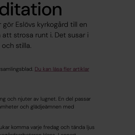
itation
r Eslövs kyrkogård till en
tt strosa runt i. Det susar i
och stilla.
örsamlingsblad.
Du kan läsa fler artiklar
 och njuter av lugnet. En del passar
rgsamheter och glädjeämnen med
ukar komma varje fredag och tända ljus
yrkogårdsarbetaren Hans-Lennart