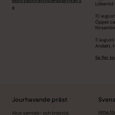
eslov.pastorat@svenskakyrkan.s
Löberöd 
e
10 august
Öppet caf
församli
11 august
Andakt, H
Se fler 
Jourhavande präst
Svens
Hitta f
Akut samtals- och krisstöd.