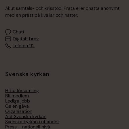
Akut samtals- och krisstöd. Prata eller chatta anonymt
med en präst på kvällar och nätter.
Chatt
Digitalt brev
Telefon 112
Svenska kyrkan
Hitta församling
Bli medlem
Lediga jobb
Ge en gåva
Organisation
Act Svenska kyrkan
Svenska kyrkan i utlandet
Press – nationell nivå