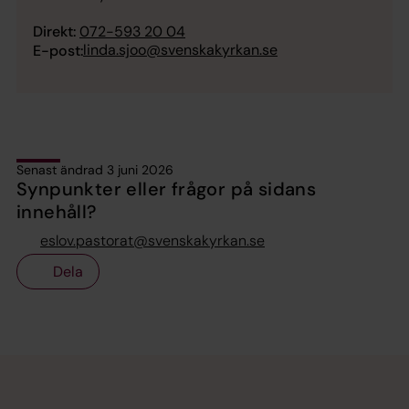
Direkt:
072-593 20 04
linda.sjoo@svenskakyrkan.se
E-post:
Senast ändrad 3 juni 2026
Synpunkter eller frågor på sidans
innehåll?
eslov.pastorat@svenskakyrkan.se
Dela
Tillbaka till toppen
Tillbaka till innehållet