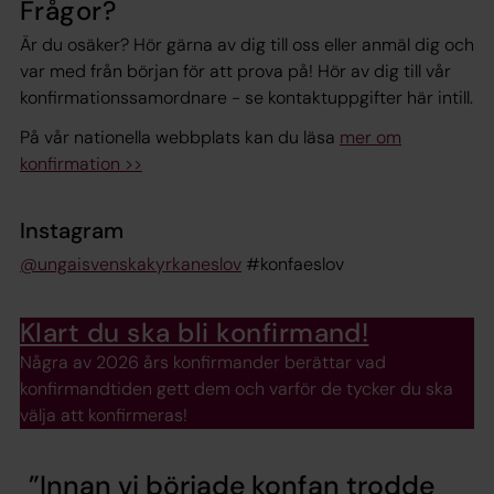
Frågor?
Är du osäker? Hör gärna av dig till oss eller anmäl dig och
var med från början för att prova på! Hör av dig till vår
konfirmationssamordnare - se kontaktuppgifter här intill.
På vår nationella webbplats kan du läsa
mer om
konfirmation >>
Instagram
@ungaisvenskakyrkaneslov
#konfaeslov
Klart du ska bli konfirmand!
Några av 2026 års konfirmander berättar vad
konfirmandtiden gett dem och varför de tycker du ska
välja att konfirmeras!
Innan vi började konfan trodde