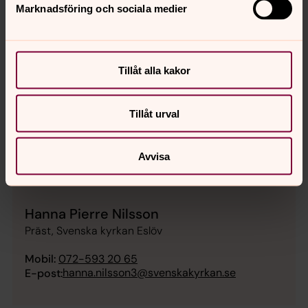
Marknadsföring och sociala medier
Tillåt alla kakor
Tillåt urval
Avvisa
Hanna Pierre Nilsson
Präst, Svenska kyrkan Eslöv
Mobil:
072-593 20 65
hanna.nilsson3@svenskakyrkan.se
E-post: