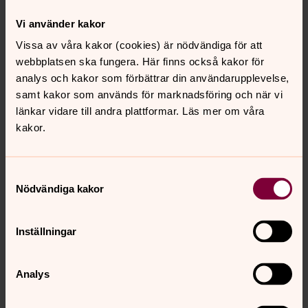
att det enda man gjorde var att
Vi använder kakor
sitta tysta och läsa i en bibel och
Vissa av våra kakor (cookies) är nödvändiga för att
att vi skulle få massor av läxor,
webbplatsen ska fungera. Här finns också kakor för
men det har faktiskt varit kul med
analys och kakor som förbättrar din användarupplevelse,
alla lekar, och jag har lärt mig
samt kakor som används för marknadsföring och när vi
länkar vidare till andra plattformar. Läs mer om våra
många nya saker och lärt känna
kakor.
folk.
Samtyckesval
Att vara "ung
Nödvändiga kakor
ledare"/konfirmandledare
Vad innebär det att vara ung ledare och varför väljer
Inställningar
man att ägna en del av sin fritid åt det?
Analys