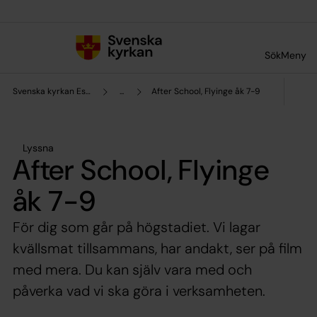
Till innehållet
Till undermeny
Sök
Meny
Svenska kyrkan Eslöv
...
After School, Flyinge åk 7-9
Lyssna
After School, Flyinge
åk 7-9
För dig som går på högstadiet. Vi lagar
kvällsmat tillsammans, har andakt, ser på film
med mera. Du kan själv vara med och
påverka vad vi ska göra i verksamheten.