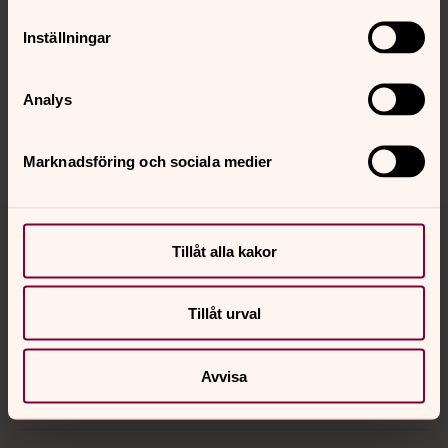
Senast ändrad 24 juni 2026
Synpunkter eller frågor på sidans
Inställningar
innehåll?
eslov.pastorat@svenskakyrkan.se
Analys
Dela
Marknadsföring och sociala medier
Tillbaka till toppen
Tillbaka till innehållet
Tillåt alla kakor
Kontakt
Tillåt urval
Avvisa
Kalender