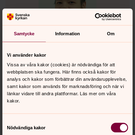
Samtycke
Information
Om
Vi använder kakor
Vissa av våra kakor (cookies) är nödvändiga för att
Alexander Bokander
webbplatsen ska fungera. Här finns också kakor för
Pedagog, Svenska kyrkan Eslöv
analys och kakor som förbättrar din användarupplevelse,
samt kakor som används för marknadsföring och när vi
Direkt:
072-593 20 26
länkar vidare till andra plattformar. Läs mer om våra
alexander.bokander@svenskakyrkan.se
E-post:
kakor.
Samtyckesval
Nödvändiga kakor