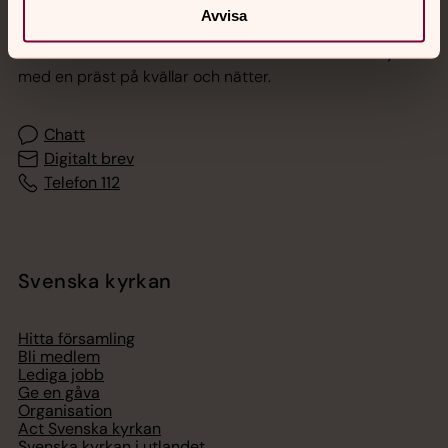
Jourhavande präst
Avvisa
Akut samtals- och krisstöd. Prata eller chatta anonymt
med en präst på kvällar och nätter.
Chatt
Digitalt brev
Telefon 112
Svenska kyrkan
Hitta församling
Bli medlem
Lediga jobb
Ge en gåva
Organisation
Act Svenska kyrkan
Svenska kyrkan i utlandet