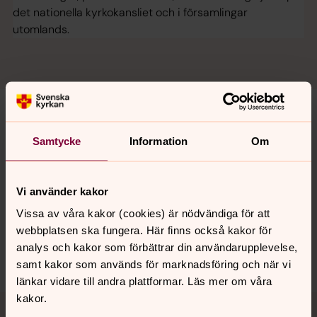
det nationella kyrkokansliet och i församlingar
utomlands.
Samtycke
Information
Om
Senast ändrad 2 oktober 2025
Synpunkter eller frågor på sidans
innehåll?
Vi använder kakor
enkoping.pastorat@svenskakyrkan.se
Vissa av våra kakor (cookies) är nödvändiga för att
Dela
webbplatsen ska fungera. Här finns också kakor för
analys och kakor som förbättrar din användarupplevelse,
samt kakor som används för marknadsföring och när vi
länkar vidare till andra plattformar. Läs mer om våra
Tillbaka till toppen
Tillbaka till innehållet
kakor.