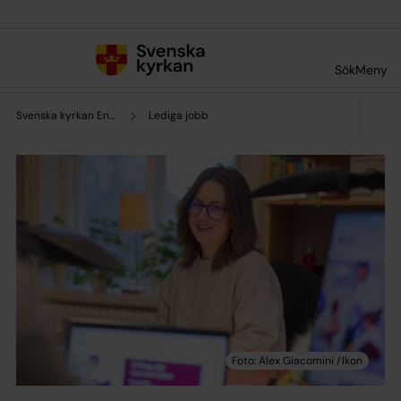
Till innehållet
Till undermeny
Sök
Meny
Svenska kyrkan Enköping
Lediga jobb