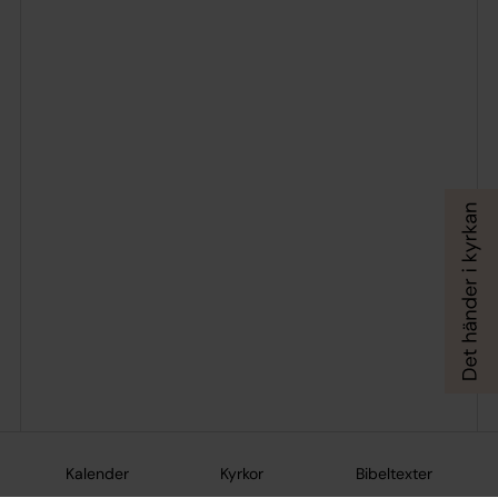
Kalender
Kyrkor
Bibeltexter