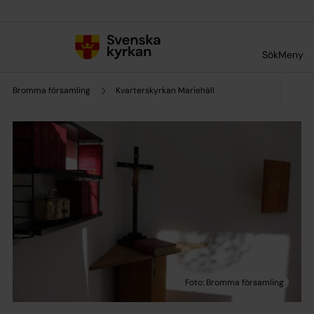
Till innehållet
Till undermeny
Sök
Meny
Bromma församling
Kvarterskyrkan Mariehäll