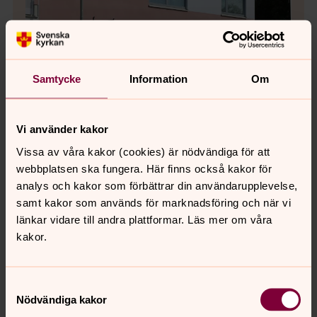
Samtycke
Information
Om
Vi använder kakor
Vissa av våra kakor (cookies) är nödvändiga för att
webbplatsen ska fungera. Här finns också kakor för
analys och kakor som förbättrar din användarupplevelse,
Bild 1 av 5
Foto: Bromma församling
samt kakor som används för marknadsföring och när vi
Kvarterskyrkans entré på Bällstavägen.
länkar vidare till andra plattformar. Läs mer om våra
kakor.
Bild 
Samtyckesval
I Mar
Nödvändiga kakor