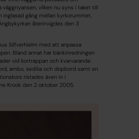
 väggnyansen, vilken nu syns i taket till
en inglasad gång mellan kyrkorummet,
 Ängbykyrkan återinvigdes den 3
nus Silfverhielm med att anpassa
uppen. Bland annat har bänkinredningen
ader vid kortrappan och kvarvarande
bord, ambo, sedilia och dopbord samt en
ionskors ristades även in i
line Krook den 2 oktober 2005.