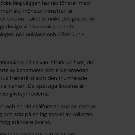
. Södra långväggen har nio fönster med
ymmetriskt mönster. Fönstren är
skronorna i taket är unikt designade för
ingsdesign vid Kunstakademiets
ingen på Louisiana och i Finn Juhl-
tionskors på skivan. Altarkrucifixet, de
tförts av konstnären och silversmeden
ristus framställd som den triumferade
 silverram. De spetsiga ändarna är i
 evanglistsymbolerna.
t, och en vid skålformad cuppa, som är
ig och står på en låg sockel av kalksten.
rhög ståndare överst.
 När innerväggarna putsades om