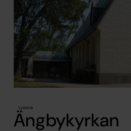
Lyssna
Ängbykyrkan