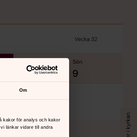
Vecka 32
lör
sön
8
9
Om
å kakor för analys och kakor
 länkar vidare till andra