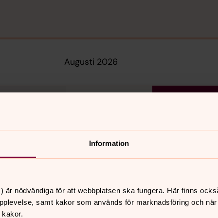
augusti 2026
s
tor
fre
6
7
Information
) är nödvändiga för att webbplatsen ska fungera. Här finns ocks
pplevelse, samt kakor som används för marknadsföring och när vi
 kakor.