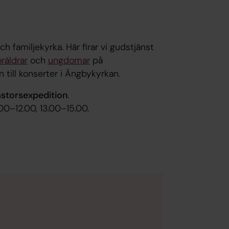
familjekyrka. Här firar vi gudstjänst
öräldrar
och
ungdomar
på
 till konserter i Ängbykyrkan.
pastorsexpedition
.
00–12.00, 13.00–15.00.