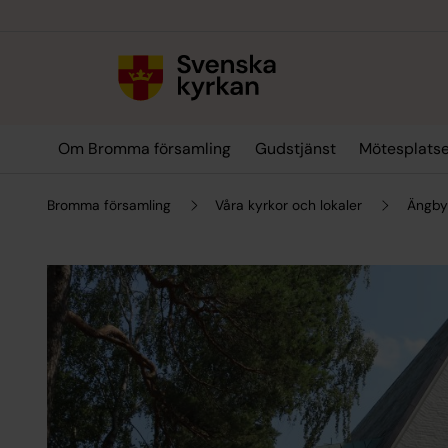
Till innehållet
Till undermeny
Om Bromma församling
Gudstjänst
Mötesplats
Bromma församling
Våra kyrkor och lokaler
Ängby