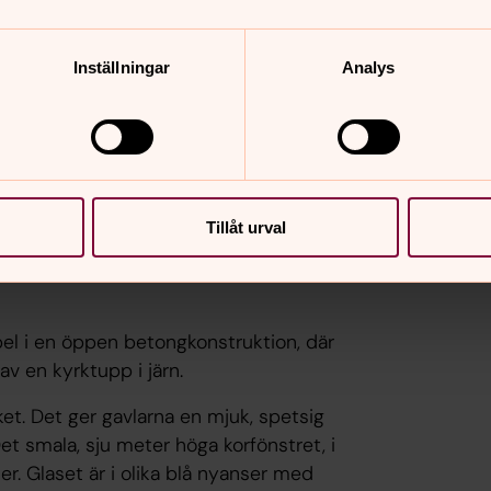
Inställningar
Analys
unt i en vitgrå färg. Det branta taket
s vid de båda gavlarna. Kyrkan är
ll sin form en salkyrka, det vill säga
Tillåt urval
rkportarna pryds av två skulpterade
-O Avén. Kyrkan invigdes den 4 oktober
pel i en öppen betongkonstruktion, där
v en kyrktupp i järn.
et. Det ger gavlarna en mjuk, spetsig
et smala, sju meter höga korfönstret, i
r. Glaset är i olika blå nyanser med