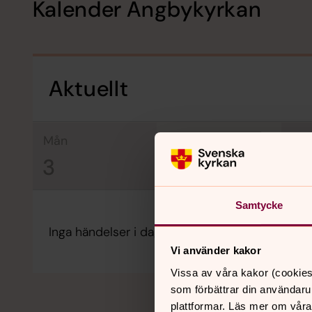
Kalender Ängbykyrkan
Aktuellt
mån
tis
on
3
4
5
Samtycke
Inga händelser i dag.
Vi använder kakor
Vissa av våra kakor (cookies
som förbättrar din användaru
plattformar. Läs mer om våra