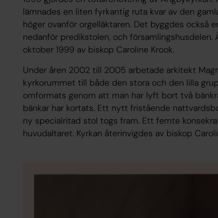
lämnades en liten fyrkantig ruta kvar av den gamla
höger ovanför orgelläktaren. Det byggdes också 
nedanför predikstolen, och församlingshusdelen.
oktober 1999 av biskop Caroline Krook.
Under åren 2002 till 2005 arbetade arkitekt Mag
kyrkorummet till både den stora och den lilla gr
omformats genom att man har lyft bort två bänkr
bänkar har kortats. Ett nytt fristående nattvards
ny specialritad stol togs fram. Ett femte konsekrat
huvudaltaret. Kyrkan återinvigdes av biskop Caro