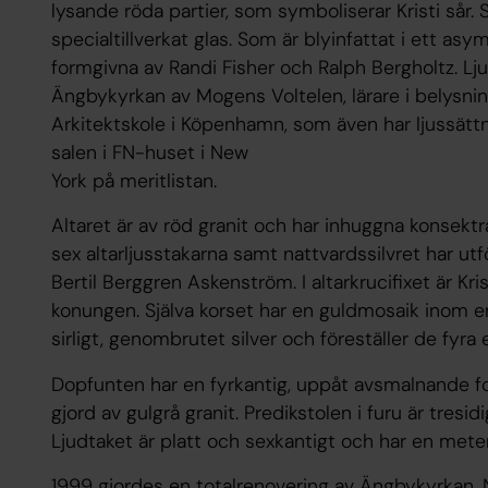
lysande röda partier, som symboliserar Kristi sår
specialtillverkat glas. Som är blyinfattat i ett as
formgivna av Randi Fisher och Ralph Bergholtz. Lju
Ängbykyrkan av Mogens Voltelen, lärare i belysn
Arkitektskole i Köpenhamn, som även har ljussättn
salen i FN-huset i New
York på meritlistan.
Altaret är av röd granit och har inhuggna konsektra
sex altarljusstakarna samt nattvardssilvret har u
Bertil Berggren Askenström. I altarkrucifixet är K
konungen. Själva korset har en guldmosaik inom en
sirligt, genombrutet silver och föreställer de fyra
Dopfunten har en fyrkantig, uppåt avsmalnande fo
gjord av gulgrå granit. Predikstolen i furu är tresid
Ljudtaket är platt och sexkantigt och har en mete
1999 gjordes en totalrenovering av Ängbykyrkan.