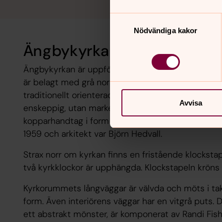
Samtyckesval
Nödvändiga kakor
Ängbykyrkans arkitektur
Ängbykyrkan är uppförd av tegel, som har putsats t
är belagt med grå norsk skiffer och har ett järnkor
traditionellt orienterad i öst-västlig riktning och ti
Avvisa
enskeppig, utan markerat kor. De kopparklädda ky
kopparhandtag i form av fiskar. De är gjorda av C
1959 och arkitekt var Björn Hedvall.
Strax norr om kyrkan finns en fristående klocksta
två kyrkklockor är upphängda. Klockstapeln kröns a
Kyrkorummets långväggar är välvda och möts i tak
form. Även interiörens väggar har en vitgrå puts. D
ett abstrakt mönster, är komponerat av Randi Fishe