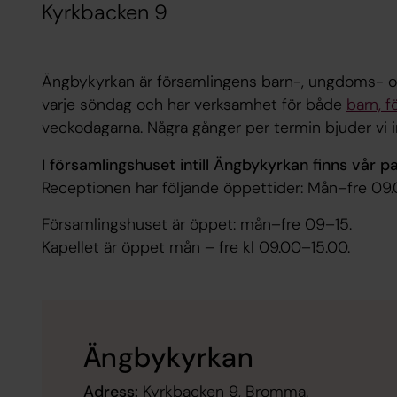
Kyrkbacken 9
Ängbykyrkan är församlingens barn-, ungdoms- och 
varje söndag och har verksamhet för både
barn, f
veckodagarna. Några gånger per termin bjuder vi in
I församlingshuset intill Ängbykyrkan finns vår 
Receptionen har följande öppettider: Mån–fre 09.
Församlingshuset är öppet: mån–fre 09–15.
Kapellet är öppet mån – fre kl 09.00–15.00.
Ängbykyrkan
Adress:
Kyrkbacken 9, Bromma.