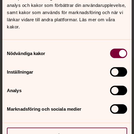
Synpunkter eller frågor på sidans
analys och kakor som förbättrar din användarupplevelse,
innehåll?
samt kakor som används för marknadsföring och när vi
länkar vidare till andra plattformar. Läs mer om våra
backa.pastorat@svenskakyrkan.se
kakor.
Dela
Samtyckesval
Nödvändiga kakor
Tillbaka till toppen
Tillbaka till innehållet
Inställningar
Analys
Kontakt
Marknadsföring och sociala medier
Kalender