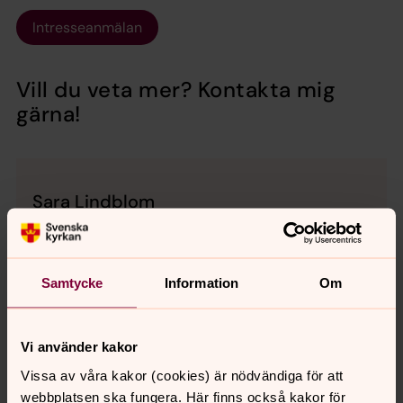
Intresseanmälan
Vill du veta mer? Kontakta mig
gärna!
Sara Lindblom
Kantor, Tuve-Säve församling, Backa pastorat
Direkt:
031-17 98 48
sara.lindblom@svenskakyrkan.se
E-post:
Samtycke
Information
Om
Vi använder kakor
Vissa av våra kakor (cookies) är nödvändiga för att
webbplatsen ska fungera. Här finns också kakor för
Senast ändrad 17 juli 2026