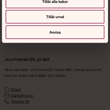
Hitta snabbt
Tillåt alla kakor
Tillåt urval
Sociala kanaler
Avvisa
Jourhavande präst
Akut samtals- och krisstöd. Prata eller chatta anonymt
med en präst på kvällar och nätter.
Chatt
Digitalt brev
Telefon 112